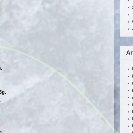
Ar
.
.
5g.
.
g.