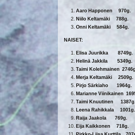
Aaro Happonen 970g.
Niilo Keltamäki 788g.
Onni Keltamäki 584g.
NAISET:
Elisa Juurikka 8749g
Helinä Jakkila 5349g.
Taimi Kolehmainen 2746g
Merja Keltamäki 2509g.
Pirjo Särkiaho 1964g.
Marianne Viinikainen 169
Taimi Knuutinen 1387g
Leena Rahikkala 1001g.
Raija Jaakola 769g.
Eija Kaikkonen 718g.
Pirkko-Liisa Kurttila 707