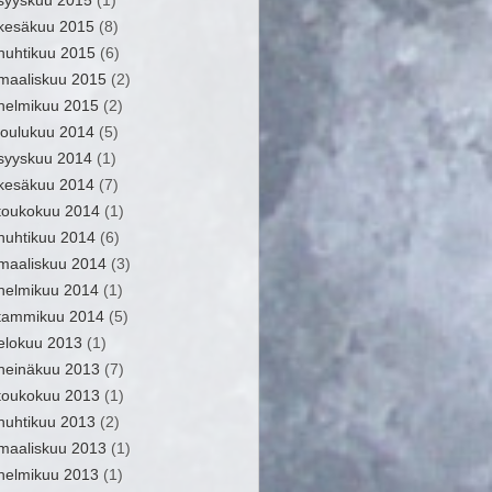
syyskuu 2015
(1)
kesäkuu 2015
(8)
huhtikuu 2015
(6)
maaliskuu 2015
(2)
helmikuu 2015
(2)
joulukuu 2014
(5)
syyskuu 2014
(1)
kesäkuu 2014
(7)
toukokuu 2014
(1)
huhtikuu 2014
(6)
maaliskuu 2014
(3)
helmikuu 2014
(1)
tammikuu 2014
(5)
elokuu 2013
(1)
heinäkuu 2013
(7)
toukokuu 2013
(1)
huhtikuu 2013
(2)
maaliskuu 2013
(1)
helmikuu 2013
(1)