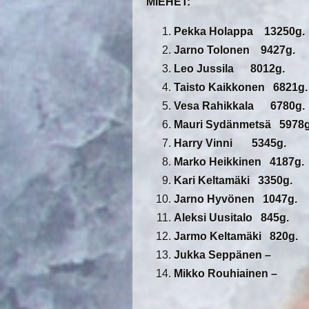
MIEHET:
Pekka Holappa 13250g.
Jarno Tolonen 9427g.
Leo Jussila 8012g.
Taisto Kaikkonen 6821g.
Vesa Rahikkala 6780g.
Mauri Sydänmetsä 5978g
Harry Vinni 5345g.
Marko Heikkinen 4187g.
Kari Keltamäki 3350g.
Jarno Hyvönen 1047g.
Aleksi Uusitalo 845g.
Jarmo Keltamäki 820g.
Jukka Seppänen –
Mikko Rouhiainen –