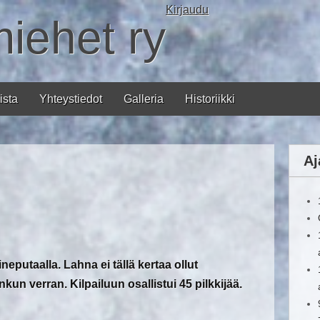
Kirjaudu
miehet ry
ista
Yhteystiedot
Galleria
Historiikki
Aj
aineputaalla. Lahna ei tällä kertaa ollut
jonkun verran.
Kilpailuun osallistui 45 pilkkijää.