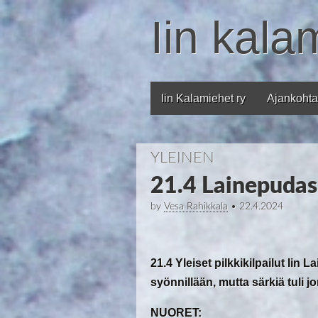
Iin kala
Iin Kalamiehet ry
Ajankohta
Main menu
YLEINEN
21.4 Lainepudas
by
Vesa Rahikkala
•
22.4.2024
21.4 Yleiset pilkkikilpailut Iin L
syönnillään, mutta särkiä tuli 
NUORET: