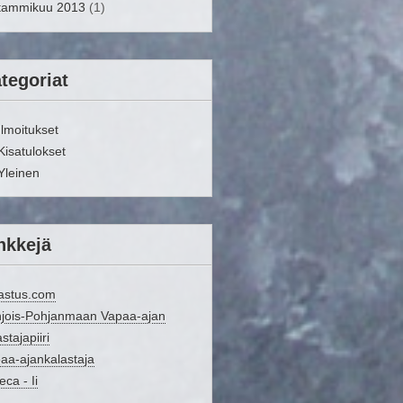
tammikuu 2013
(1)
tegoriat
Ilmoitukset
Kisatulokset
Yleinen
nkkejä
astus.com
jois-Pohjanmaan Vapaa-ajan
stajapiiri
aa-ajankalastaja
eca - Ii