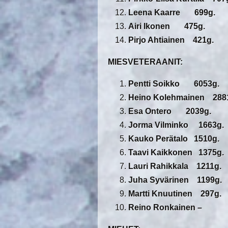
Leena Kaarre 699g.
Airi Ikonen 475g.
Pirjo Ahtiainen 421g.
MIESVETERAANIT:
Pentti Soikko 6053g.
Heino Kolehmainen 288
Esa Ontero 2039g.
Jorma Vilminko 1663g.
Kauko Perätalo 1510g.
Taavi Kaikkonen 1375g.
Lauri Rahikkala 1211g.
Juha Syvärinen 1199g.
Martti Knuutinen 297g.
Reino Ronkainen –