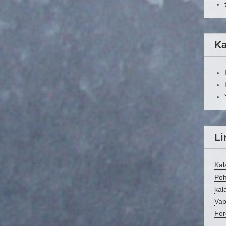
Ka
Li
Kal
Poh
kala
Vap
For