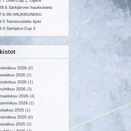
7.7 Onki-Cup 1, Oijärvi
28.6 Särkijärven haukiuistelu
7.6 IIN HAUKIKUNKKU
9.5 Taimenuistelu Iijoki
4.4 Särkijärvi Cup 3
kistot
heinäkuu 2026
(6)
kesäkuu 2026
(2)
toukokuu 2026
(1)
huhtikuu 2026
(3)
maaliskuu 2026
(4)
tammikuu 2026
(2)
lokakuu 2025
(1)
heinäkuu 2025
(6)
kesäkuu 2025
(2)