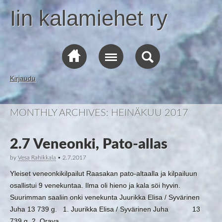
Iin kalamiehet ry
Kirjaudu
MONTHLY ARCHIVES:
HEINÄKUU 2017
2.7 Veneonki, Pato-allas
by
Vesa Rahikkala
•
2.7.2017
Yleiset veneonkikilpailut Raasakan pato-altaalla ja kilpailuun
osallistui 9 venekuntaa. Ilma oli hieno ja kala söi hyvin.
Suurimman saaliin onki venekunta Juurikka Elisa / Syvärinen
Juha 13 739 g. 1. Juurikka Elisa / Syvärinen Juha 13
739 g. 2. Orava…