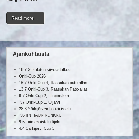
Read more →
Ajankohtaista
18.7 Siikaleton siivoustalkoot
Onki-Cup 2026
16.7 Onki-Cup 4, Raasakan pato-allas
13.7 Onki-Cup 3, Raasakan Pato-allas
9.7 Onki-Cup 2, Illinperukka
7.7 Onki-Cup 1, Oijärvi
28.6 Särkijärven haukiuistelu
7.6 IIN HAUKIKUNKKU
9.5 Taimenuistelu Iijoki
4.4 Särkijärvi Cup 3