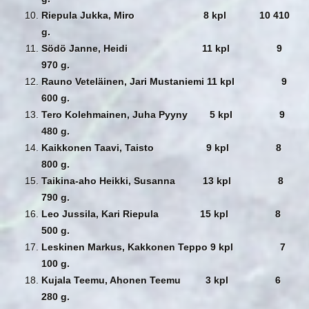
Riepula Jukka, Miro 8 kpl 10 410
g.
Södö Janne, Heidi 11 kpl 9
970 g.
Rauno Veteläinen, Jari Mustaniemi 11 kpl 9
600 g.
Tero Kolehmainen, Juha Pyyny 5 kpl 9
480 g.
Kaikkonen Taavi, Taisto 9 kpl 8
800 g.
Taikina-aho Heikki, Susanna 13 kpl 8
790 g.
Leo Jussila, Kari Riepula 15 kpl 8
500 g.
Leskinen Markus, Kakkonen Teppo 9 kpl 7
100 g.
Kujala Teemu, Ahonen Teemu 3 kpl 6
280 g.