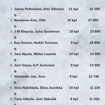
Janne Peltoniemi, Arto Vilenius 21 kpl 33 300
g.
Nurminen Arto, Ville 10 kpl 27 950
g.
J-M Riepula, Juha Syvärinen 19 kpl 23 800
g.
Esa Ontero, Heikki Tolonen 9 kpl 18 890
g.
Jani Sipola, Mikko Laanila 19 kpl 14 950
g.
Jani Orava, A-P Juntunen 8 kpl 13 900
g.
Viinamäki Jari, Joni 9 kpl 12 740
g.
Vesa Rahikkala, Elisa Juurikka 15 kpl 11 220
g.
Timo Ukkola, Joni Säävälä 8 kpl 11 020
g.