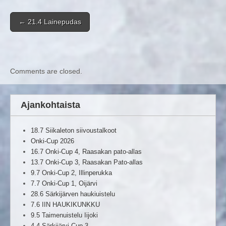
Post navigation
←
21.4 Lainepudas
Comments are closed.
Ajankohtaista
18.7 Siikaleton siivoustalkoot
Onki-Cup 2026
16.7 Onki-Cup 4, Raasakan pato-allas
13.7 Onki-Cup 3, Raasakan Pato-allas
9.7 Onki-Cup 2, Illinperukka
7.7 Onki-Cup 1, Oijärvi
28.6 Särkijärven haukiuistelu
7.6 IIN HAUKIKUNKKU
9.5 Taimenuistelu Iijoki
4.4 Särkijärvi Cup 3