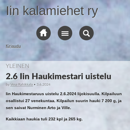
Iin kalamiehet ry
Kirjaudu
YLEINEN
2.6 Iin Haukimestari uistelu
by
Vesa Rahikkala
•
3.6.2024
Iin Haukimestaruus uistelu 2.6.2024 Iijokisuulla. Kilpailuun
osallistui 27 venekuntaa. Kilpailun suurin hauki 7 200 g, ja
sen saivat Nurminen Arto ja Ville.
Kaikkiaan haukia tuli 232 kpl ja 265 kg.