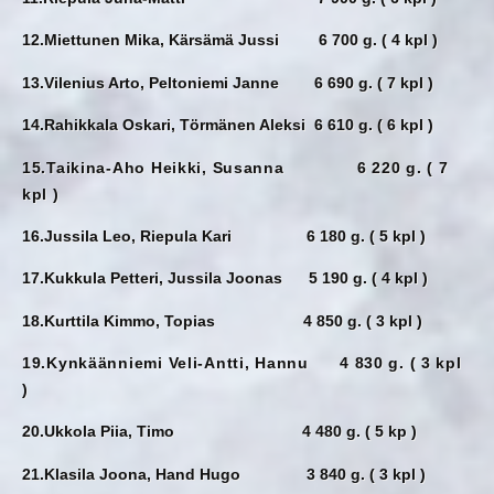
12.Miettunen Mika, Kärsämä Jussi 6 700 g. ( 4 kpl )
13.Vilenius Arto, Peltoniemi Janne 6 690 g. ( 7 kpl )
14.Rahikkala Oskari, Törmänen Aleksi 6 610 g. ( 6 kpl )
15.Taikina-Aho Heikki, Susanna 6 220 g. ( 7
kpl )
16.Jussila Leo, Riepula Kari 6 180 g. ( 5 kpl )
17.Kukkula Petteri, Jussila Joonas 5 190 g. ( 4 kpl )
18.Kurttila Kimmo, Topias 4 850 g. ( 3 kpl )
19.Kynkäänniemi Veli-Antti, Hannu 4 830 g. ( 3 kpl
)
20.Ukkola Piia, Timo 4 480 g. ( 5 kp )
21.Klasila Joona, Hand Hugo 3 840 g. ( 3 kpl )