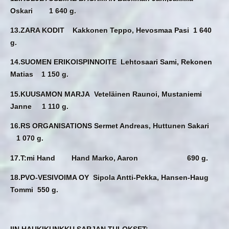
Oskari 1 640 g.
13.ZARA KODIT Kakkonen Teppo, Hevosmaa Pasi 1 640
g.
14.SUOMEN ERIKOISPINNOITE Lehtosaari Sami, Rekonen
Matias 1 150 g.
15.KUUSAMON MARJA Veteläinen Raunoi, Mustaniemi
Janne 1 110 g.
16.RS ORGANISATIONS Sermet Andreas, Huttunen Sakari
1 070 g.
17.T:mi Hand Hand Marko, Aaron 690 g.
18.PVO-VESIVOIMA OY Sipola Antti-Pekka, Hansen-Haug
Tommi 550 g.
IIN HAUKIKUNKKU SARJAN TULOKSET: