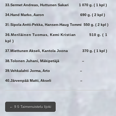
33.Sermet Andreas, Huttunen Sakari 1 070 g. ( 1 kpl )
34.Hand Marko, Aaron 690 g. ( 2 kpl )
3
5.
Sipola Antti-Pekka, Hansen-Haug Tommi 550 g. ( 2 kpl )
36.Meriläinen Tuomas, Kemi Kristian 510 g. ( 1
kpl )
37.Miettunen Akseli, Kantola Joona 370 g. ( 1 kpl )
38.Tolonen Juhani, Mäkipetäjä –
39.Vehkalahti Jorma, Arto –
40.Järvenpää Matti, Akseli –
Post navigation
←
9.5 Taimenuistelu Iijoki