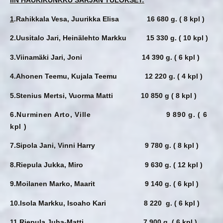
1
.Rahikkala Vesa, Juurikka Elisa 16 680 g. ( 8 kpl )
2.Uusitalo Jari, Heinälehto Markku 15 330 g. ( 10 kpl )
3.Viinamäki Jari, Joni 14 390 g. ( 6 kpl )
4.Ahonen Teemu, Kujala Teemu 12 220 g. ( 4 kpl )
5.Stenius Mertsi, Vuorma Matti 10 850 g ( 8 kpl )
6.Nurminen Arto, Ville 9 890 g. ( 6
kpl )
7.Sipola Jani, Vinni Harry 9 780 g. ( 8 kpl )
8.Riepula Jukka, Miro 9 630 g. ( 12 kpl )
9.Moilanen Marko, Maarit 9 140 g. ( 6 kpl )
10.Isola Markku, Isoaho Kari 8 220 g. ( 6 kpl )
11.Riepula Juha-Matti 7 900 g. ( 6 kpl )