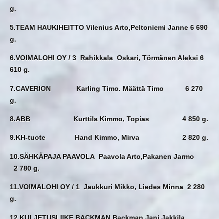
g.
5.TEAM HAUKIHEITTO Vilenius Arto,Peltoniemi Janne 6 690
g.
6.VOIMALOHI OY / 3 Rahikkala Oskari, Törmänen Aleksi 6
610 g.
7.CAVERION Karling Timo. Määttä Timo 6 270
g.
8.ABB Kurttila Kimmo, Topias 4 850 g.
9.KH-tuote Hand Kimmo, Mirva 2 820 g.
10.SÄHKÄPAJA PAAVOLA Paavola Arto,Pakanen Jarmo
2 780 g.
11.VOIMALOHI OY / 1 Jaukkuri Mikko, Liedes Minna 2 280
g.
12.KULJETUSLIIKE BACKMAN Backman Jani,Jakkila