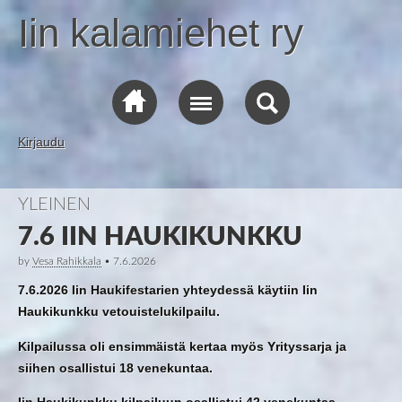
Iin kalamiehet ry
Kirjaudu
YLEINEN
7.6 IIN HAUKIKUNKKU
by
Vesa Rahikkala
•
7.6.2026
7.6.2026 Iin Haukifestarien yhteydessä käytiin Iin
Haukikunkku vetouistelukilpailu.
Kilpailussa oli ensimmäistä kertaa myös Yrityssarja ja
siihen osallistui 18 venekuntaa.
Iin Haukikunkku kilpailuun osallistui 42 venekuntaa.