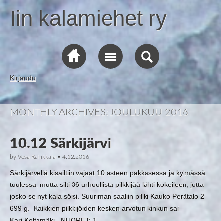
Iin kalamiehet ry
Kirjaudu
MONTHLY ARCHIVES:
JOULUKUU 2016
10.12 Särkijärvi
by
Vesa Rahikkala
•
4.12.2016
Särkijärvellä kisailtiin vajaat 10 asteen pakkasessa ja kylmässä
tuulessa, mutta silti 36 urhoollista pilkkijää lähti kokeileen, jotta
josko se nyt kala söisi. Suuriman saaliin pillki Kauko Perätalo 2
699 g. Kaikkien pilkkijöiden kesken arvotun kinkun sai
Kari Keltamäki NUORET: 1.…