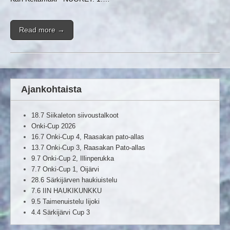
Read more →
Ajankohtaista
18.7 Siikaleton siivoustalkoot
Onki-Cup 2026
16.7 Onki-Cup 4, Raasakan pato-allas
13.7 Onki-Cup 3, Raasakan Pato-allas
9.7 Onki-Cup 2, Illinperukka
7.7 Onki-Cup 1, Oijärvi
28.6 Särkijärven haukiuistelu
7.6 IIN HAUKIKUNKKU
9.5 Taimenuistelu Iijoki
4.4 Särkijärvi Cup 3