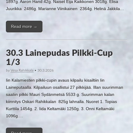
1897g. Aaron Hand 42g. Naiset Eija Kaikkonen 3018g. Elisa
Juurikka 2486g. Marianne Viinikainen 2364g. Helinä Jakkila…
Read more →
30.3 Lainepudas Pilkki-Cup
1/3
by
Vesa Rahikkala
•
30.3.2026
Iin Kalamiesten pilkki-cupin avaus kilpailu kisailtiin Iin
Laineputaalla. Kilpailuun osallistui 27 pilkkijää. Illan suurimman
saaliin pilkki Mauri Sydänmetsä 5533 g. Suurimman kalan
kiinnitys Oskari Rahikkalan 825g lahnalla. Nuoret 1. Topias
Kurttila 1454g. 2. Iida Keltamäki 1250g. 3. Onni Keltamäki
1096g.…