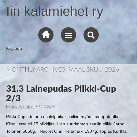
Iin kalamiehet ry
Kirjaudu
MONTHLY ARCHIVES:
MAALISKUU 2026
31.3 Lainepudas Pilkki-Cup
2/3
by
Vesa Rahikkala
•
31.3.2026
Pilkki-Cupin toinen osakilpailu kisailtiin myös Laineputaalla.
Kilpailussa oli 25 pilkkijää. Illan suurimman saaliin pilkki Jarno
Tolonen 5860g. Nuoret Onni Keltamäki 1907g. Topias Kurttila