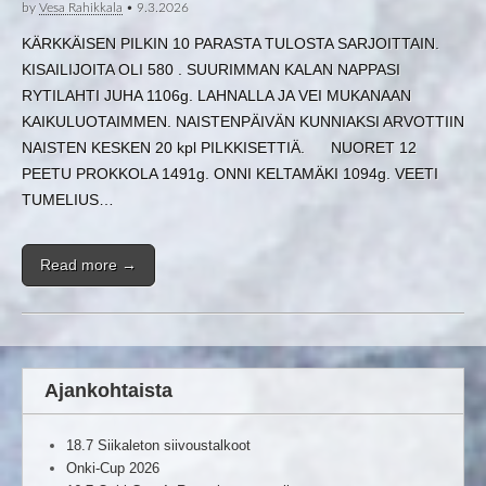
by
Vesa Rahikkala
•
9.3.2026
KÄRKKÄISEN PILKIN 10 PARASTA TULOSTA SARJOITTAIN.
KISAILIJOITA OLI 580 . SUURIMMAN KALAN NAPPASI
RYTILAHTI JUHA 1106g. LAHNALLA JA VEI MUKANAAN
KAIKULUOTAIMMEN. NAISTENPÄIVÄN KUNNIAKSI ARVOTTIIN
NAISTEN KESKEN 20 kpl PILKKISETTIÄ. NUORET 12
PEETU PROKKOLA 1491g. ONNI KELTAMÄKI 1094g. VEETI
TUMELIUS…
Read more →
Ajankohtaista
18.7 Siikaleton siivoustalkoot
Onki-Cup 2026