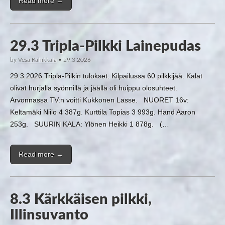
Read more →
29.3 Tripla-Pilkki Lainepudas
by
Vesa Rahikkala
•
29.3.2026
29.3.2026 Tripla-Pilkin tulokset. Kilpailussa 60 pilkkijää. Kalat
olivat hurjalla syönnillä ja jäällä oli huippu olosuhteet.
Arvonnassa TV:n voitti Kukkonen Lasse. NUORET 16v:
Keltamäki Niilo 4 387g. Kurttila Topias 3 993g. Hand Aaron
253g. SUURIN KALA: Ylönen Heikki 1 878g. (…
Read more →
8.3 Kärkkäisen pilkki,
Illinsuvanto