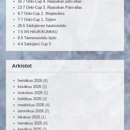
16.7 Onki-Cup 4, Raasakan pato-allas
13.7 Onki-Cup 3, Raasakan Pato-allas
9.7 Onki-Cup 2, Illinperukka
7.7 Onki-Cup 1, Oijärvi
28.6 Särkijärven haukiuistelu
7.6 IIN HAUKIKUNKKU
9.5 Taimenuistelu Iijoki
4.4 Särkijärvi Cup 3
Arkistot
heinäkuu 2026
(6)
kesäkuu 2026
(2)
toukokuu 2026
(1)
huhtikuu 2026
(3)
maaliskuu 2026
(4)
tammikuu 2026
(2)
lokakuu 2025
(1)
heinäkuu 2025
(6)
kesäkuu 2025
(2)