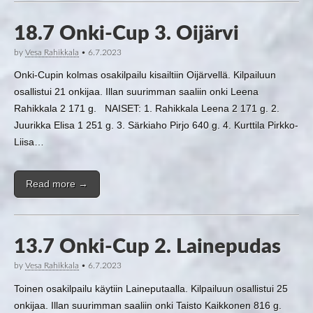
18.7 Onki-Cup 3. Oijärvi
by
Vesa Rahikkala
•
6.7.2023
Onki-Cupin kolmas osakilpailu kisailtiin Oijärvellä. Kilpailuun
osallistui 21 onkijaa. Illan suurimman saaliin onki Leena
Rahikkala 2 171 g. NAISET: 1. Rahikkala Leena 2 171 g. 2.
Juurikka Elisa 1 251 g. 3. Särkiaho Pirjo 640 g. 4. Kurttila Pirkko-
Liisa…
Read more →
13.7 Onki-Cup 2. Lainepudas
by
Vesa Rahikkala
•
6.7.2023
Toinen osakilpailu käytiin Laineputaalla. Kilpailuun osallistui 25
onkijaa. Illan suurimman saaliin onki Taisto Kaikkonen 816 g.