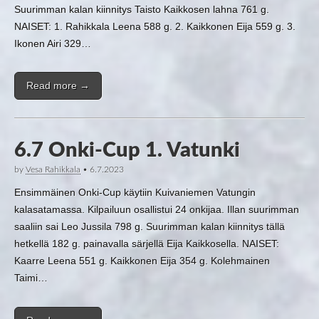
Suurimman kalan kiinnitys Taisto Kaikkosen lahna 761 g.
NAISET: 1. Rahikkala Leena 588 g. 2. Kaikkonen Eija 559 g. 3.
Ikonen Airi 329…
Read more →
6.7 Onki-Cup 1. Vatunki
by
Vesa Rahikkala
•
6.7.2023
Ensimmäinen Onki-Cup käytiin Kuivaniemen Vatungin
kalasatamassa. Kilpailuun osallistui 24 onkijaa. Illan suurimman
saaliin sai Leo Jussila 798 g. Suurimman kalan kiinnitys tällä
hetkellä 182 g. painavalla särjellä Eija Kaikkosella. NAISET:
Kaarre Leena 551 g. Kaikkonen Eija 354 g. Kolehmainen
Taimi…