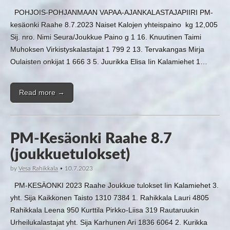
POHJOIS-POHJANMAAN VAPAA-AJANKALASTAJAPIIRI PM-
kesäonki Raahe 8.7.2023 Naiset Kalojen yhteispaino kg 12,005
Sij. nro. Nimi Seura/Joukkue Paino g 1 16. Knuutinen Taimi
Muhoksen Virkistyskalastajat 1 799 2 13. Tervakangas Mirja
Oulaisten onkijat 1 666 3 5. Juurikka Elisa Iin Kalamiehet 1…
Read more →
PM-Kesäonki Raahe 8.7
(joukkuetulokset)
by
Vesa Rahikkala
•
10.7.2023
PM-KESÄONKI 2023 Raahe Joukkue tulokset Iin Kalamiehet 3.
yht. Sija Kaikkonen Taisto 1310 7384 1. Rahikkala Lauri 4805
Rahikkala Leena 950 Kurttila Pirkko-Liisa 319 Rautaruukin
Urheilukalastajat yht. Sija Karhunen Ari 1836 6064 2. Kurikka