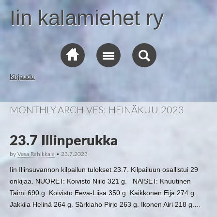
Iin kalamiehet ry
Kirjaudu
MONTHLY ARCHIVES:
HEINÄKUU 2023
23.7 Illinperukka
by
Vesa Rahikkala
•
23.7.2023
Iin Illinsuvannon kilpailun tulokset 23.7. Kilpailuun osallistui 29
onkijaa. NUORET: Koivisto Niilo 321 g. NAISET: Knuutinen
Taimi 690 g. Koivisto Eeva-Liisa 350 g. Kaikkonen Eija 274 g.
Jakkila Helinä 264 g. Särkiaho Pirjo 263 g. Ikonen Airi 218 g.…