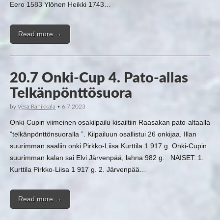
Eero 1583 Ylönen Heikki 1743…
Read more →
20.7 Onki-Cup 4. Pato-allas
Telkänpönttösuora
by
Vesa Rahikkala
•
6.7.2023
Onki-Cupin viimeinen osakilpailu kisailtiin Raasakan pato-altaalla
”telkänpönttönsuoralla ”. Kilpailuun osallistui 26 onkijaa. Illan
suurimman saaliin onki Pirkko-Liisa Kurttila 1 917 g. Onki-Cupin
suurimman kalan sai Elvi Järvenpää, lahna 982 g. NAISET: 1.
Kurttila Pirkko-Liisa 1 917 g. 2. Järvenpää…
Read more →