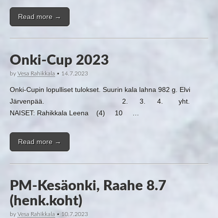
Read more →
Onki-Cup 2023
by
Vesa Rahikkala
•
14.7.2023
Onki-Cupin lopulliset tulokset. Suurin kala lahna 982 g. Elvi
Järvenpää. 2. 3. 4. yht.
NAISET: Rahikkala Leena (4) 10 …
Read more →
PM-Kesäonki, Raahe 8.7
(henk.koht)
by
Vesa Rahikkala
•
10.7.2023