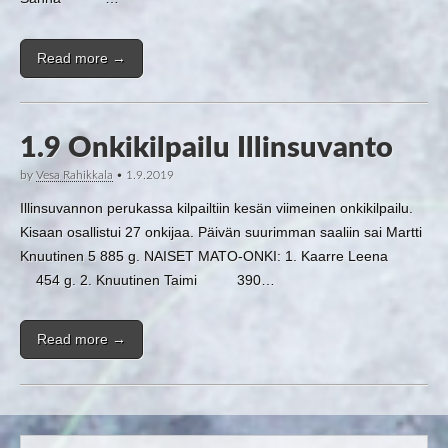
Read more →
1.9 Onkikilpailu Illinsuvanto
by
Vesa Rahikkala
•
1.9.2019
Illinsuvannon perukassa kilpailtiin kesän viimeinen onkikilpailu.
Kisaan osallistui 27 onkijaa. Päivän suurimman saaliin sai Martti
Knuutinen 5 885 g. NAISET MATO-ONKI: 1. Kaarre Leena
454 g. 2. Knuutinen Taimi 390…
Read more →