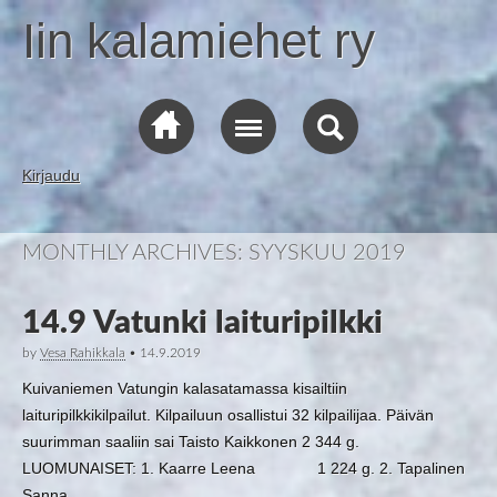
Iin kalamiehet ry
Kirjaudu
MONTHLY ARCHIVES:
SYYSKUU 2019
14.9 Vatunki laituripilkki
by
Vesa Rahikkala
•
14.9.2019
Kuivaniemen Vatungin kalasatamassa kisailtiin
laituripilkkikilpailut. Kilpailuun osallistui 32 kilpailijaa. Päivän
suurimman saaliin sai Taisto Kaikkonen 2 344 g.
LUOMUNAISET: 1. Kaarre Leena 1 224 g. 2. Tapalinen
Sanna …