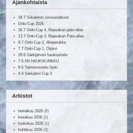
Ajankohtaista
18.7 Siikaleton siivoustalkoot
Onki-Cup 2026
16.7 Onki-Cup 4, Raasakan pato-allas
13.7 Onki-Cup 3, Raasakan Pato-allas
9.7 Onki-Cup 2, Illinperukka
7.7 Onki-Cup 1, Oijärvi
28.6 Särkijärven haukiuistelu
7.6 IIN HAUKIKUNKKU
9.5 Taimenuistelu Iijoki
4.4 Särkijärvi Cup 3
Arkistot
heinäkuu 2026
(6)
kesäkuu 2026
(2)
toukokuu 2026
(1)
huhtikuu 2026
(3)