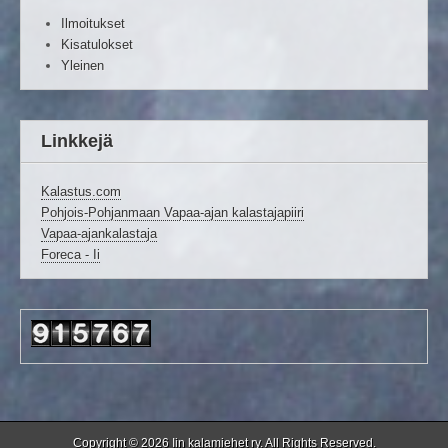
Ilmoitukset
Kisatulokset
Yleinen
Linkkejä
Kalastus.com
Pohjois-Pohjanmaan Vapaa-ajan kalastajapiiri
Vapaa-ajankalastaja
Foreca - Ii
Copyright © 2026
Iin kalamiehet ry
. All Rights Reserved.