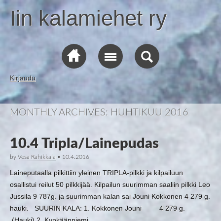
Iin kalamiehet ry
Kirjaudu
MONTHLY ARCHIVES:
HUHTIKUU 2016
10.4 Tripla/Lainepudas
by
Vesa Rahikkala
•
10.4.2016
Laineputaalla pilkittiin yleinen TRIPLA-pilkki ja kilpailuun
osallistui reilut 50 pilkkijää. Kilpailun suurimman saaliin pilkki Leo
Jussila 9 787g. ja suurimman kalan sai Jouni Kokkonen 4 279 g.
hauki. SUURIN KALA: 1. Kokkonen Jouni 4 279 g.
(Hauki) 2. Kynkäänniemi…