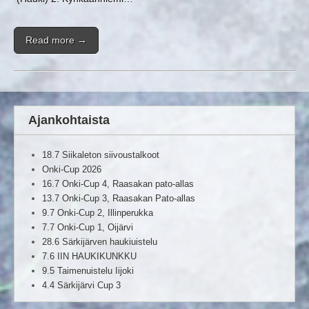
Read more →
Ajankohtaista
18.7 Siikaleton siivoustalkoot
Onki-Cup 2026
16.7 Onki-Cup 4, Raasakan pato-allas
13.7 Onki-Cup 3, Raasakan Pato-allas
9.7 Onki-Cup 2, Illinperukka
7.7 Onki-Cup 1, Oijärvi
28.6 Särkijärven haukiuistelu
7.6 IIN HAUKIKUNKKU
9.5 Taimenuistelu Iijoki
4.4 Särkijärvi Cup 3