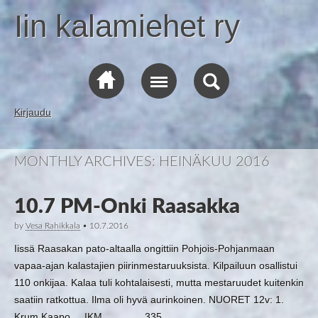
Iin kalamiehet ry
Kirjaudu
MONTHLY ARCHIVES:
HEINÄKUU 2016
10.7 PM-Onki Raasakka
by
Vesa Rahikkala
•
10.7.2016
Iissä Raasakan pato-altaalla ongittiin Pohjois-Pohjanmaan
vapaa-ajan kalastajien piirinmestaruuksista. Kilpailuun osallistui
110 onkijaa. Kalaa tuli kohtalaisesti, mutta mestaruudet kuitenkin
saatiin ratkottua. Ilma oli hyvä aurinkoinen. NUORET 12v: 1.
Krum Kaapo IKM 335…