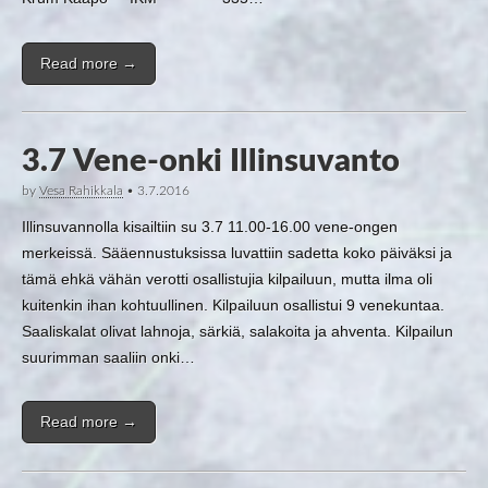
Read more →
3.7 Vene-onki Illinsuvanto
by
Vesa Rahikkala
•
3.7.2016
Illinsuvannolla kisailtiin su 3.7 11.00-16.00 vene-ongen
merkeissä. Sääennustuksissa luvattiin sadetta koko päiväksi ja
tämä ehkä vähän verotti osallistujia kilpailuun, mutta ilma oli
kuitenkin ihan kohtuullinen. Kilpailuun osallistui 9 venekuntaa.
Saaliskalat olivat lahnoja, särkiä, salakoita ja ahventa. Kilpailun
suurimman saaliin onki…
Read more →