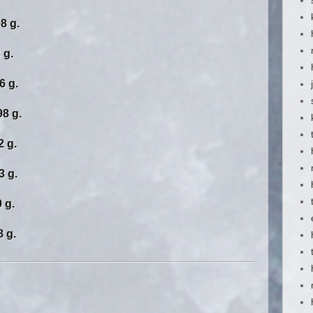
 g.
g.
 g.
8 g.
 g.
 g.
g.
 g.