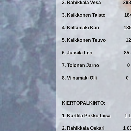
2. Rahikkala Vesa 298 
3. Kaikkonen Taisto 184
4. Keltamäki Kari 135 
5. Kaikkonen Teuvo 125
6. Jussila Leo 85 g
7. Tolonen Jarno 0
8. Viinamäki Olli 0
KIERTOPALKINTO:
1. Kurttila Pirkko-Liisa 1 1
2. Rahikkala Oskari 1 00