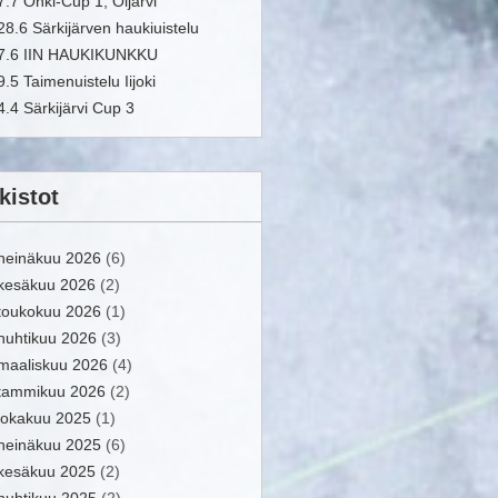
7.7 Onki-Cup 1, Oijärvi
28.6 Särkijärven haukiuistelu
7.6 IIN HAUKIKUNKKU
9.5 Taimenuistelu Iijoki
4.4 Särkijärvi Cup 3
kistot
heinäkuu 2026
(6)
kesäkuu 2026
(2)
toukokuu 2026
(1)
huhtikuu 2026
(3)
maaliskuu 2026
(4)
tammikuu 2026
(2)
lokakuu 2025
(1)
heinäkuu 2025
(6)
kesäkuu 2025
(2)