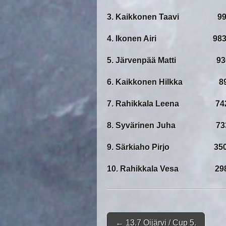
3. Kaikkonen Taavi 998
4. Ikonen Airi 983 
5. Järvenpää Matti 936
6. Kaikkonen Hilkka 89
7. Rahikkala Leena 742
8. Syvärinen Juha 733
9. Särkiaho Pirjo 350 
10. Rahikkala Vesa 298
Post navigation
←
13.7 Oijärvi / Cup 5.