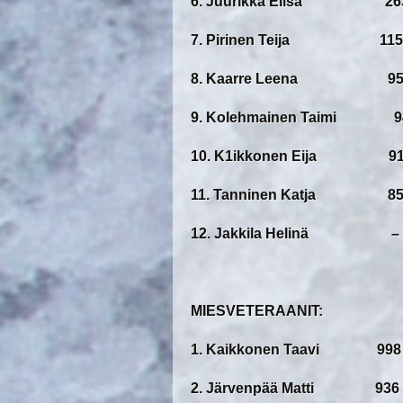
6. Juurikka Elisa 263
7. Pirinen Teija 115 
8. Kaarre Leena 95 
9. Kolehmainen Taimi 94
10. K1ikkonen Eija 91 
11. Tanninen Katja 85 
12. Jakkila Helinä –
MIESVETERAANIT:
1. Kaikkonen Taavi 998 
2. Järvenpää Matti 936 