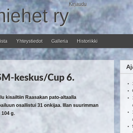
Kirjaudu
miehet ry
ista
Yhteystiedot
Galleria
Historiikki
Aj
 SM-keskus/Cup 6.
u kisailtiin Raasakan pato-altaalla
pailuun osallistui 31 onkijaa. Illan suurimman
1 104 g.