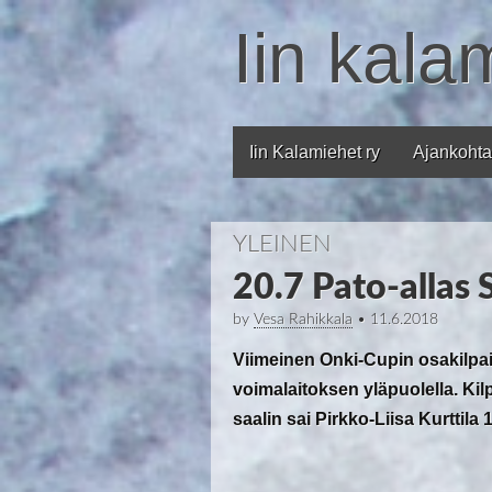
Iin kala
Iin Kalamiehet ry
Ajankohta
Main menu
YLEINEN
20.7 Pato-allas
by
Vesa Rahikkala
•
11.6.2018
Viimeinen Onki-Cupin osakilpail
voimalaitoksen yläpuolella. Kil
saalin sai Pirkko-Liisa Kurttila 