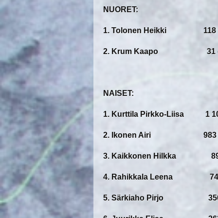
NUORET:
1. Tolonen Heikki 118 
2. Krum Kaapo 31 g
NAISET:
1. Kurttila Pirkko-Liisa 1 10
2. Ikonen Airi 983 
3. Kaikkonen Hilkka 89
4. Rahikkala Leena 742
5. Särkiaho Pirjo 350