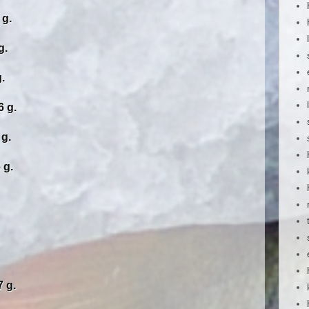
g.
g.
.
 g.
g.
g.
 g.