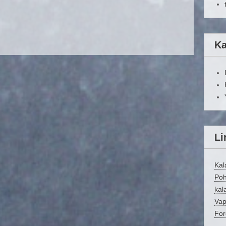
Ka
Li
Kal
Poh
kala
Vap
For