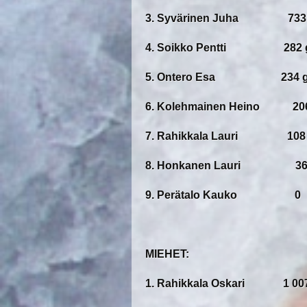
3. Syvärinen Juha 733 
4. Soikko Pentti 282 
5. Ontero Esa 234 g
6. Kolehmainen Heino 206
7. Rahikkala Lauri 108 
8. Honkanen Lauri 36 
9. Perätalo Kauko 0
MIEHET:
1. Rahikkala Oskari 1 007