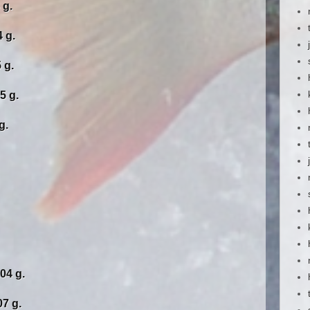
g.
 g.
g.
 g.
.
04 g.
7 g.