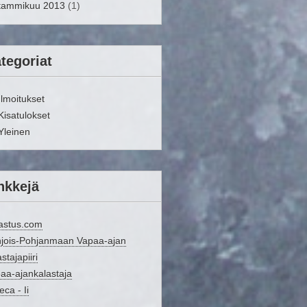
tammikuu 2013
(1)
tegoriat
Ilmoitukset
Kisatulokset
Yleinen
nkkejä
astus.com
jois-Pohjanmaan Vapaa-ajan
stajapiiri
aa-ajankalastaja
eca - Ii