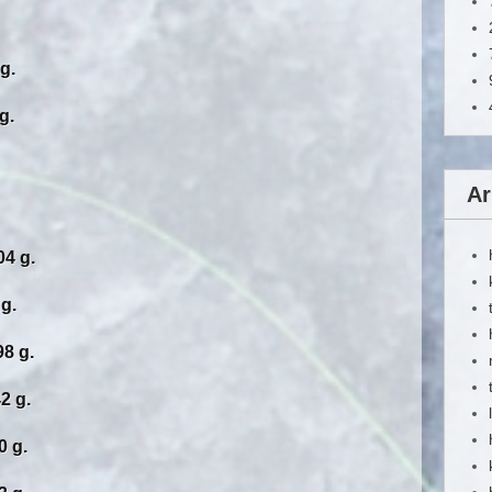
g.
.
Ar
4 g.
g.
8 g.
 g.
 g.