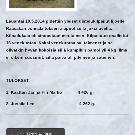
Lauantai 10.5.2014 pidettiin yleiset uistelukilpailut Iijoelle
Raasakan voimalaitoksen alapuolisella jokialueella.
Kilpailukala oli ainoastaan meritaimen. Kilpailuun osallistui
16 venekuntaa. Kaksi venekuntaa sai taimenet ja ne
olivatkin hyvän kokoisia sillä kumpikin painoi yli 4 kg. Ilma
ei oikein suosinut, sillä päivä oli pilvinen ja sateinen.
TULOKSET:
1. Kaattari Jari ja Piri Marko 4 426 g.
2. Jussila Leo 4 262 g.
Post navigation
←
12.4 TRIPLA-Pilkin