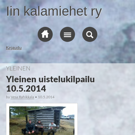
Iin kalamiehet ry
Kirjaudu
YLEINEN
Yleinen uistelukilpailu
10.5.2014
by
Vesa Rahikkala
•
10.5.2014