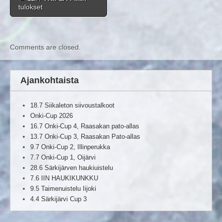
tulokset
Comments are closed.
Ajankohtaista
18.7 Siikaleton siivoustalkoot
Onki-Cup 2026
16.7 Onki-Cup 4, Raasakan pato-allas
13.7 Onki-Cup 3, Raasakan Pato-allas
9.7 Onki-Cup 2, Illinperukka
7.7 Onki-Cup 1, Oijärvi
28.6 Särkijärven haukiuistelu
7.6 IIN HAUKIKUNKKU
9.5 Taimenuistelu Iijoki
4.4 Särkijärvi Cup 3