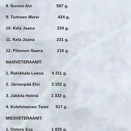
8. Ikonen Airi 587 g.
9. Turtinen Mervi 424 g.
10. Kela Jaana 234 g.
11. Kela Jaana 231 g.
12. Piltonen Saana 216 g.
NAISVETERAANIT:
1. Rahikkala Leena 4 311 g.
2. Järvenpää Elvi 3 102 g.
3. Jakkila Helinä 1 332 g.
4. Kolehmainen Taimi 917 g.
MIESVETERAANIT:
1. Ontero Esa 1 835 g.