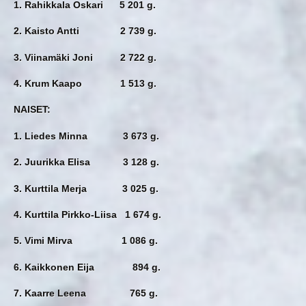
1. Rahikkala Oskari 5 201 g.
2. Kaisto Antti 2 739 g.
3. Viinamäki Joni 2 722 g.
4. Krum Kaapo 1 513 g.
NAISET:
1. Liedes Minna 3 673 g.
2. Juurikka Elisa 3 128 g.
3. Kurttila Merja 3 025 g.
4. Kurttila Pirkko-Liisa 1 674 g.
5. Vimi Mirva 1 086 g.
6. Kaikkonen Eija 894 g.
7. Kaarre Leena 765 g.