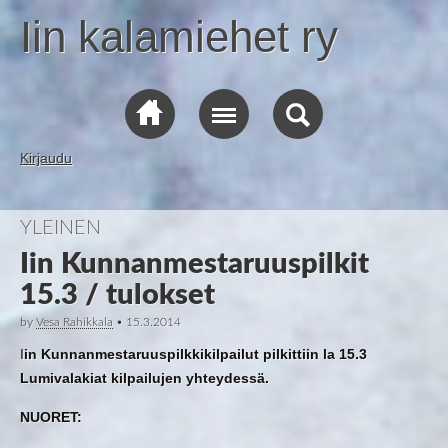
Iin kalamiehet ry
Kirjaudu
YLEINEN
Iin Kunnanmestaruuspilkit
15.3 / tulokset
by
Vesa Rahikkala
•
15.3.2014
I
in Kunnanmestaruuspilkkikilpailut pilkittiin la 15.3
Lumivalakiat kilpailujen yhteydessä.
NUORET: