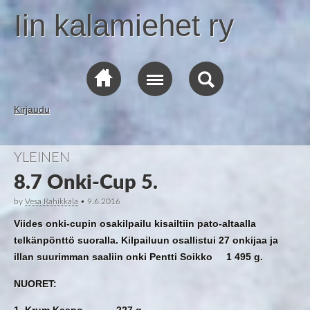
Iin kalamiehet ry
Kirjaudu
YLEINEN
8.7 Onki-Cup 5.
by
Vesa Rahikkala
•
9.6.2016
Viides onki-cupin osakilpailu kisailtiin pato-altaalla
telkänpönttö suoralla. Kilpailuun osallistui 27 onkijaa ja
illan suurimman saaliin onki Pentti Soikko 1 495 g.
NUORET:
1. Krum Kaapo 227 g.