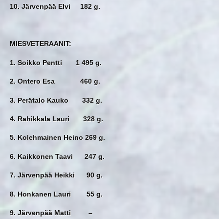
10. Järvenpää Elvi 182 g.
MIESVETERAANIT:
1. Soikko Pentti 1 495 g.
2. Ontero Esa 460 g.
3. Perätalo Kauko 332 g.
4. Rahikkala Lauri 328 g.
5. Kolehmainen Heino 269 g.
6. Kaikkonen Taavi 247 g.
7. Järvenpää Heikki 90 g.
8. Honkanen Lauri 55 g.
9. Järvenpää Matti –