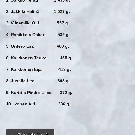
2. Jakkila Helinä 1 027 g.
3. Viinamäki Olli 557 g.
4. Rahikkala Oskari 539 g.
5. Ontero Esa 460 g.
6. Kaikkonen Teuvo 455 g.
7. Kaikkonen Eija 413 g.
8. Jussila Leo 398 g.
9. Kurttila Pirkko-Liisa 372 g.
10. Ikonen Airi 336 g.
Post navigation
←
29.6 Onki-Cup 4.