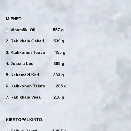
MIEHET:
1. Vinamäki Olli 557 g.
2. Rahikkala Oskari 539 g.
3. Kaikkonen Teuvo 455 g.
4. Jussila Leo 398 g.
5. Keltamäki Kari 333 g.
6. Kaikkonen Taisto 285 g.
7. Rahikkala Vesa 216 g.
KIERTOPALKINTO:
1. Soikko Pentti 1 495 g.