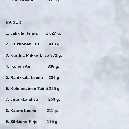
NAISET:
1. Jakkila Helinä 1 027 g.
2. Kaikkonen Eija 413 g.
3. Kurttila Pirkko-Liisa 372 g.
4. Ikonen Airi 336 g.
5. Rahikkala Leena 296 g.
6. Kolehmainen Taimi 286 g.
7. Juurikka Elisa 253 g.
8. Kaarre Leena 211 g.
9. Särkiaho Pirjo 195 g.