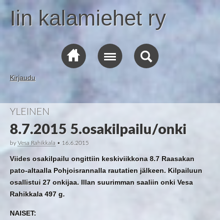
Iin kalamiehet ry
Kirjaudu
YLEINEN
8.7.2015 5.osakilpailu/onki
by
Vesa Rahikkala
•
16.6.2015
Viides osakilpailu ongittiin keskiviikkona 8.7 Raasakan
pato-altaalla Pohjoisrannalla rautatien jälkeen. Kilpailuun
osallistui 27 onkijaa. Illan suurimman saaliin onki Vesa
Rahikkala 497 g.
NAISET: