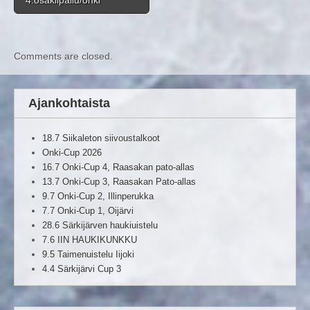
4.osakilpailu/onki
Comments are closed.
Ajankohtaista
18.7 Siikaleton siivoustalkoot
Onki-Cup 2026
16.7 Onki-Cup 4, Raasakan pato-allas
13.7 Onki-Cup 3, Raasakan Pato-allas
9.7 Onki-Cup 2, Illinperukka
7.7 Onki-Cup 1, Oijärvi
28.6 Särkijärven haukiuistelu
7.6 IIN HAUKIKUNKKU
9.5 Taimenuistelu Iijoki
4.4 Särkijärvi Cup 3