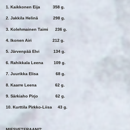
1. Kaikkonen Eija 358 g.
2. Jakkila Helinä 298 g.
3. Kolehmainen Taimi 236 g.
4. Ikonen Airi 212 g.
5. Järvenpää Elvi 134 g.
6. Rahikkala Leena 109 g.
7. Juurikka Elisa 68 g.
8. Kaarre Leena 62 g.
9. Särkiaho Pirjo 62 g.
10. Kurttila Pirkko-Liisa 43 g.
MIESVETERAANIT: