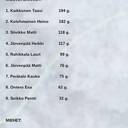
1. Kaikkonen Taavi 194 g.
2. Kolehmainen Heino 182 g.
3. Siivikko Matti 118 g.
4. Järvenpää Heikki 117 g.
5. Rahikkala Lauri 99 g.
6. Järvenpää Matti 76 g.
7. Perätalo Kauko 75 g.
8. Ontero Esa 62 g.
9. Soikko Pentti 32 g.
MIEHET: