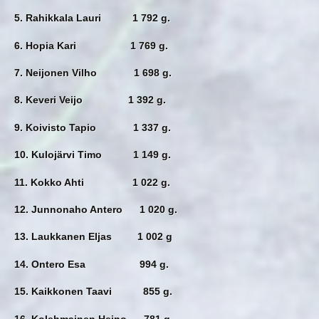
5. Rahikkala Lauri 1 792 g.
6. Hopia Kari 1 769 g.
7. Neijonen Vilho 1 698 g.
8. Keveri Veijo 1 392 g.
9. Koivisto Tapio 1 337 g.
10. Kulojärvi Timo 1 149 g.
11. Kokko Ahti 1 022 g.
12. Junnonaho Antero 1 020 g.
13. Laukkanen Eljas 1 002 g
14. Ontero Esa 994 g.
15. Kaikkonen Taavi 855 g.
16. Kolehmainen Heino 781 g.