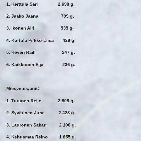
1. Kerttula Sari 2 690 g.
2. Jaako Jaana 799 g.
3. Ikonen Airi 535 g.
4. Kurttila Pirkko-Liisa 428 g.
5. Keveri Raili 247 g.
6. Kaikkonen Eija 236 g.
Miesveteraanit:
1. Turunen Reijo 2 808 g.
2. Syvärinen Juha 2 423 g.
3. Lauronen Sakari 2 100 g.
4. Kehusmaa Reino 1 855 g.