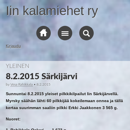
Iin kalamiehet ry
Kirjaudu
YLEINEN
8.2.2015 Särkijärvi
by
Vesa Rahikkala
•
8.2.2015
Sunnuntai 8.2.2015 yleiset pilkkikilpailut Iin Särkijärvellä.
Myrsky säähän lähti 60 pilkkijää kokeilemaan onnea ja tällä
kertaa suurimman saaliin pilkki Erkki Jaakkonen 3 565 g.
Nuoret:
1. Rahikkala Oskari 1 673 g.