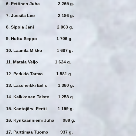
6. Pettinen Juha 2 265 g.
7. Jussila Leo 2 186 g.
8. Sipola Jani 2 063 g.
9. Huttu Seppo 1 706 g.
10. Laanila Mikko 1 697 g.
11. Matala Veijo 1 624 g.
12. Perkkiö Tarmo 1 581 g.
13. Lassheikki Eelis 1 380 g.
14. Kaikkonen Taisto 1 258 g.
15. Kantojärvi Pertti 1 199 g.
16. Kynkäänniemi Juha 988 g.
17. Parttimaa Tuomo 937 g.