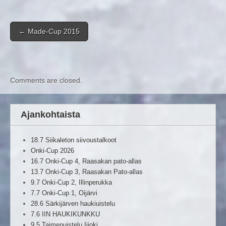
Post navigation
←
Made-Cup 2015
Comments are closed.
Ajankohtaista
18.7 Siikaleton siivoustalkoot
Onki-Cup 2026
16.7 Onki-Cup 4, Raasakan pato-allas
13.7 Onki-Cup 3, Raasakan Pato-allas
9.7 Onki-Cup 2, Illinperukka
7.7 Onki-Cup 1, Oijärvi
28.6 Särkijärven haukiuistelu
7.6 IIN HAUKIKUNKKU
9.5 Taimenuistelu Iijoki