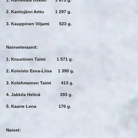
2. Kantojärvi Arttu 1 297 g.
3. Kauppinen Viljami 523 g.
Naisveteraanit:
1. Knuutinen Taimi 1 571 g.
2. Koivisto Eeva-Liisa 1 390 g.
3. Kolehmainen Taimi 413 g.
4. Jakkila Helinä 393 g.
5. Kaarre Lena 170 g.
Naiset: