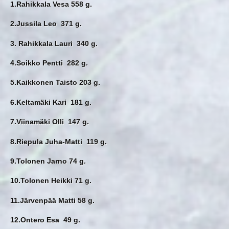
1.Rahikkala Vesa 558 g.
2.Jussila Leo 371 g.
3. Rahikkala Lauri 340 g.
4.Soikko Pentti 282 g.
5.Kaikkonen Taisto 203 g.
6.Keltamäki Kari 181 g.
7.Viinamäki Olli 147 g.
8.Riepula Juha-Matti 119 g.
9.Tolonen Jarno 74 g.
10.Tolonen Heikki 71 g.
11.Järvenpää Matti 58 g.
12.Ontero Esa 49 g.