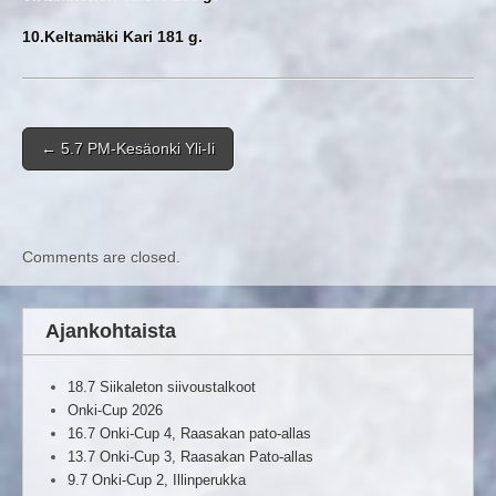
10.Keltamäki Kari 181 g.
Post navigation
←
5.7 PM-Kesäonki Yli-Ii
Comments are closed.
Ajankohtaista
18.7 Siikaleton siivoustalkoot
Onki-Cup 2026
16.7 Onki-Cup 4, Raasakan pato-allas
13.7 Onki-Cup 3, Raasakan Pato-allas
9.7 Onki-Cup 2, Illinperukka