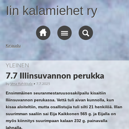
Iin kalamiehet ry
Kirjaudu
YLEINEN
7.7 Illinsuvannon perukka
by
Vesa Rahikkala
•
7.7.2025
Ensimmäinen seuranmestaruusosakilpailu kisaitiin
Iliinsuvannon perukassa. Vettä tuli aivan kunnolla, kun
kisaa aloiteltiin, mutta osallistujia tuli silti 21 henkilöä. Illan
suurimman saaliin sai Eija Kaikkonen 565 g. ja Eijalla on
myös kiinnitys suurimpaan kalaan 232 g. painavalla
lahnalla.