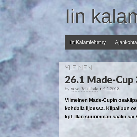
Iin kala
Iin Kalamiehet ry
Ajankohta
Main menu
YLEINEN
26.1 Made-Cup 
by
Vesa Rahikkala
•
4.1.2018
Viimeinen Made-Cupin osakilpail
kohdalla Iijoessa. Kilpailuun osa
kpl. Illan suurimman saalin sai 