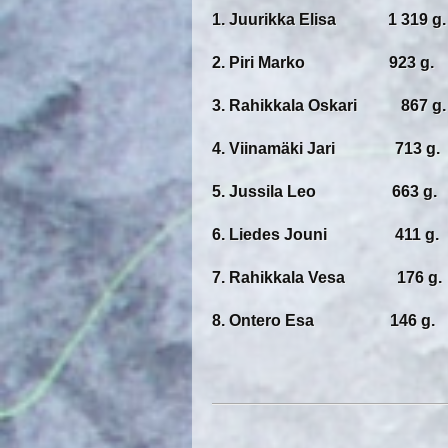
1. Juurikka Elisa 1 319 g. 
2. Piri Marko 923 g. ( 
3. Rahikkala Oskari 867 g. 
4. Viinamäki Jari 713 g. (
5. Jussila Leo 663 g. ( 
6. Liedes Jouni 411 g. ( 
7. Rahikkala Vesa 176 g. 
8. Ontero Esa 146 g. ( 