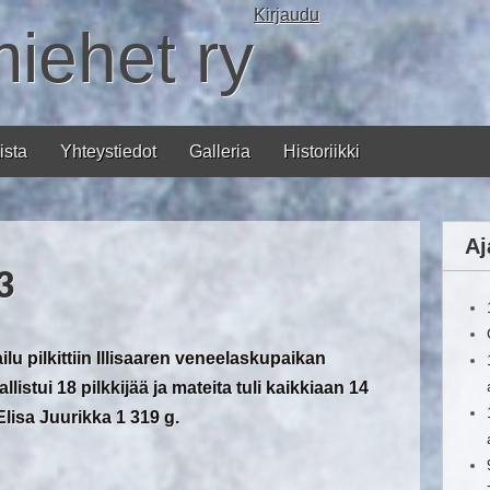
Kirjaudu
miehet ry
ista
Yhteystiedot
Galleria
Historiikki
Aj
3
u pilkittiin Illisaaren veneelaskupaikan
llistui 18 pilkkijää ja mateita tuli kaikkiaan 14
Elisa Juurikka 1 319 g.