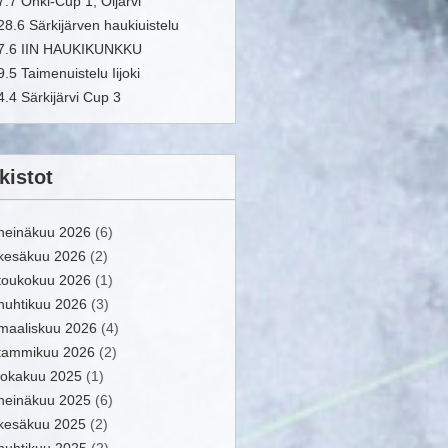
7.7 Onki-Cup 1, Oijärvi
28.6 Särkijärven haukiuistelu
7.6 IIN HAUKIKUNKKU
9.5 Taimenuistelu Iijoki
4.4 Särkijärvi Cup 3
kistot
heinäkuu 2026
(6)
kesäkuu 2026
(2)
toukokuu 2026
(1)
huhtikuu 2026
(3)
maaliskuu 2026
(4)
tammikuu 2026
(2)
lokakuu 2025
(1)
heinäkuu 2025
(6)
kesäkuu 2025
(2)