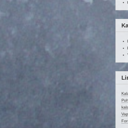
Ka
Li
Kal
Poh
kala
Vap
For