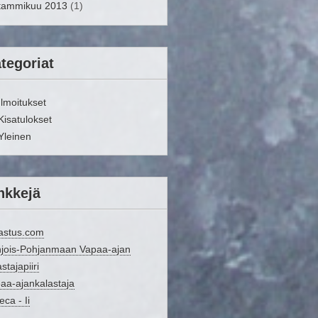
tammikuu 2013
(1)
tegoriat
Ilmoitukset
Kisatulokset
Yleinen
nkkejä
astus.com
jois-Pohjanmaan Vapaa-ajan
stajapiiri
aa-ajankalastaja
eca - Ii