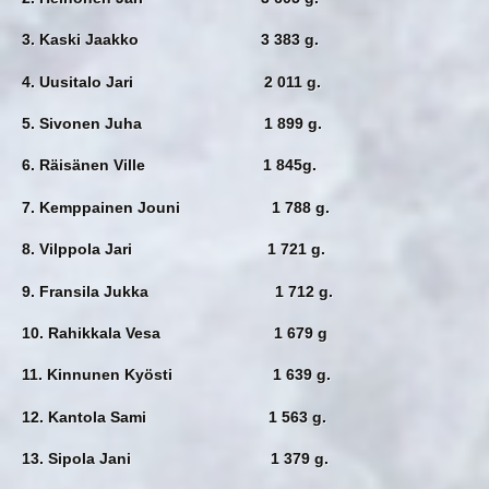
3. Kaski Jaakko 3 383 g.
4. Uusitalo Jari 2 011 g.
5. Sivonen Juha 1 899 g.
6. Räisänen Ville 1 845g.
7. Kemppainen Jouni 1 788 g.
8. Vilppola Jari 1 721 g.
9. Fransila Jukka 1 712 g.
10. Rahikkala Vesa 1 679 g
11. Kinnunen Kyösti 1 639 g.
12. Kantola Sami 1 563 g.
13. Sipola Jani 1 379 g.