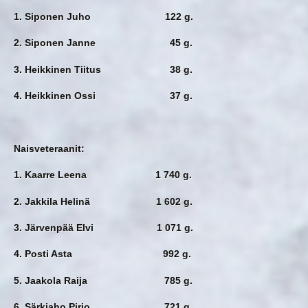
1. Siponen Juho 122 g.
2. Siponen Janne 45 g.
3. Heikkinen Tiitus 38 g.
4. Heikkinen Ossi 37 g.
Naisveteraanit:
1. Kaarre Leena 1 740 g.
2. Jakkila Helinä 1 602 g.
3. Järvenpää Elvi 1 071 g.
4. Posti Asta 992 g.
5. Jaakola Raija 785 g.
6. Särkiaho Pirjo 721 g.