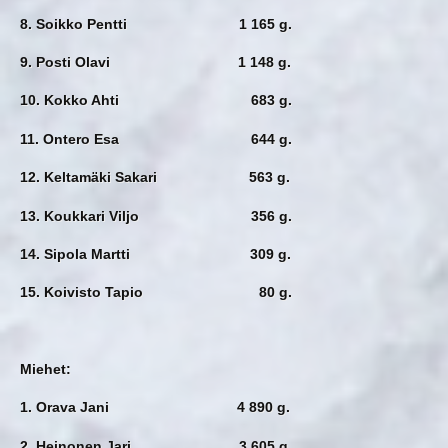
8. Soikko Pentti 1 165 g.
9. Posti Olavi 1 148 g.
10. Kokko Ahti 683 g.
11. Ontero Esa 644 g.
12. Keltamäki Sakari 563 g.
13. Koukkari Viljo 356 g.
14. Sipola Martti 309 g.
15. Koivisto Tapio 80 g.
Miehet:
1. Orava Jani 4 890 g.
2. Heinonen Jari 3 605 g.