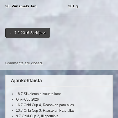
26. Viinamäki Jari 201 g.
Post navigation
←
7.2.2016 Särkijärvi
Comments are closed.
Ajankohtaista
18.7 Siikaleton siivoustalkoot
Onki-Cup 2026
16.7 Onki-Cup 4, Raasakan pato-allas
13.7 Onki-Cup 3, Raasakan Pato-allas
9.7 Onki-Cup 2, Illinperukka