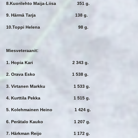
8.Kuorilehto Maija-Liisa 351 g.
9. Härmä Tarja 138 g.
10.Toppi Helena 98 g.
Miesveteraanit:
1. Hopia Kari 2 343 g.
2. Orava Esko 1 538 g.
3. Virtanen Markku 1 533 g.
4. Kurttila Pekka 1 515 g.
5. Kolehmainen Heino 1 424 g.
6. Perätalo Kauko 1 207 g.
7. Härkman Reijo 1 172 g.