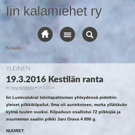
Iin kalamiehet ry
Kirjaudu
YLEINEN
19.3.2016 Kestilän ranta
by
Vesa Rahikkala
•
19.3.2016
Iin Lumivalakiat talvitapahtuman yhteydessä pidettiin
yleiset pilkkikilpailut. llma oli aurinkoinen, mutta yllättävän
kylmä tuulen vuoksi. Kilpailuun osallistui 72 pilkkijää ja
suurimman saaliin pilkki Jani Orava 4 890 g.
NUORET: