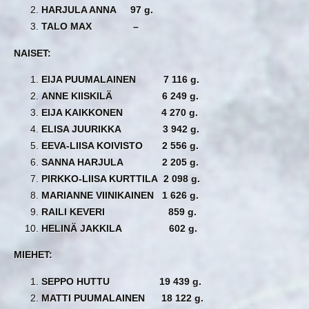
HARJULA ANNA 97 g.
TALO MAX –
NAISET:
EIJA PUUMALAINEN 7 116 g.
ANNE KIISKILÄ 6 249 g.
EIJA KAIKKONEN 4 270 g.
ELISA JUURIKKA 3 942 g.
EEVA-LIISA KOIVISTO 2 556 g.
SANNA HARJULA 2 205 g.
PIRKKO-LIISA KURTTILA 2 098 g.
MARIANNE VIINIKAINEN 1 626 g.
RAILI KEVERI 859 g.
HELINÄ JAKKILA 602 g.
MIEHET:
SEPPO HUTTU 19 439 g.
MATTI PUUMALAINEN 18 122 g.