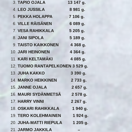
TAPIO OJALA 13 147 g.
LEO JUSSILA 8 981 g.
PEKKA HOLAPPA 7 106 g.
VILLE RÄISÄNEN 6 089 g.
VESA RAHIKKALA 5 205 g.
JANI SIPOLA 5 189 g.
TAISTO KAIKKONEN 4 368 g.
JARI HEINONEN 4 364 g.
KARI KELTAMÄKI 4 085 g.
TUOMO RANTAPELKONEN 3 529 g.
JUHA KAKKO 3 390 g.
MARKO HEIKKINEN 2 733 g.
JANNE OJALA 2 657 g.
MAURI SYDÄNMETSÄ 2 578 g.
HARRY VINNI 2 267 g.
OSKARI RAHIKKALA 1 940 g.
TERO KOLEHMAINEN 1 924 g.
JUHA-MATTI RIEPULA 1 205 g.
JARMO JAKKILA –