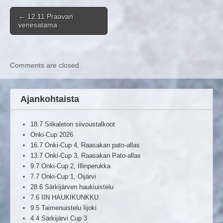
Post navigation
←
12.11 Praavan
venesatama
Comments are closed.
Ajankohtaista
18.7 Siikaleton siivoustalkoot
Onki-Cup 2026
16.7 Onki-Cup 4, Raasakan pato-allas
13.7 Onki-Cup 3, Raasakan Pato-allas
9.7 Onki-Cup 2, Illinperukka
7.7 Onki-Cup 1, Oijärvi
28.6 Särkijärven haukiuistelu
7.6 IIN HAUKIKUNKKU
9.5 Taimenuistelu Iijoki
4.4 Särkijärvi Cup 3