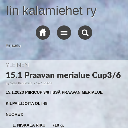
Iin kalamiehet ry
Kirjaudu
YLEINEN
15.1 Praavan merialue Cup3/6
by
Vesa Rahikkala
•
16.1.2023
15.1.2023 PIIRICUP 3/6 IISSÄ PRAAVAN MERIALUE
KILPAILIJOITA OLI 48
NUORET:
NISKALA RIKU 710 g.