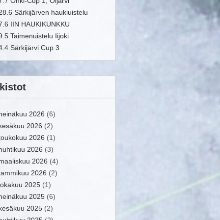
7.7 Onki-Cup 1, Oijärvi
28.6 Särkijärven haukiuistelu
7.6 IIN HAUKIKUNKKU
9.5 Taimenuistelu Iijoki
4.4 Särkijärvi Cup 3
kistot
heinäkuu 2026
(6)
kesäkuu 2026
(2)
toukokuu 2026
(1)
huhtikuu 2026
(3)
maaliskuu 2026
(4)
tammikuu 2026
(2)
lokakuu 2025
(1)
heinäkuu 2025
(6)
kesäkuu 2025
(2)