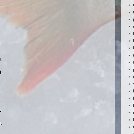
.
.
.
.
.