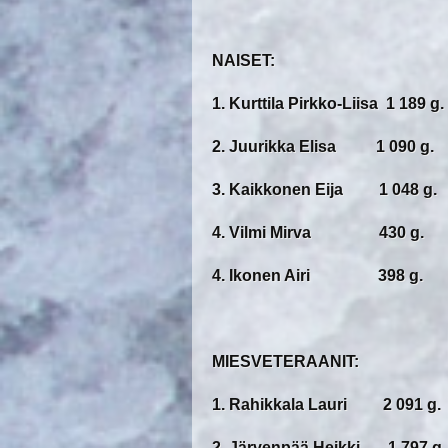
NAISET:
1. Kurttila Pirkko-Liisa 1 189 g.
2. Juurikka Elisa 1 090 g.
3. Kaikkonen Eija 1 048 g.
4. Vilmi Mirva 430 g.
4. Ikonen Airi 398 g.
MIESVETERAANIT:
1. Rahikkala Lauri 2 091 g.
2. Järvenpää Heikki 1 797 g.