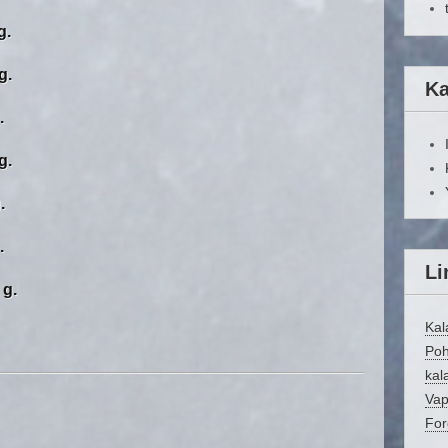
g.
g.
Ka
.
g.
.
.
Li
 g.
Kal
Poh
kala
Vap
For