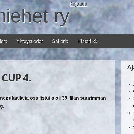
Kirjaudu
miehet ry
ista
Yhteystiedot
Galleria
Historiikki
Aj
 CUP 4.
neputaalla ja osallistujia oli 39. Illan suurimman
g.