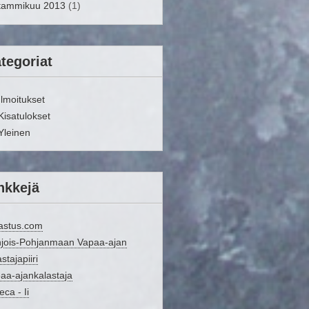
tammikuu 2013
(1)
tegoriat
Ilmoitukset
Kisatulokset
Yleinen
nkkejä
astus.com
jois-Pohjanmaan Vapaa-ajan
stajapiiri
aa-ajankalastaja
eca - Ii