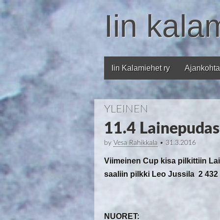
Iin kala
Iin Kalamiehet ry
Ajankohta
Main menu
YLEINEN
11.4 Lainepudas
by
Vesa Rahikkala
•
31.3.2016
Viimeinen Cup kisa pilkittiin Lai
saaliin pilkki Leo Jussila 2 432 
NUORET: