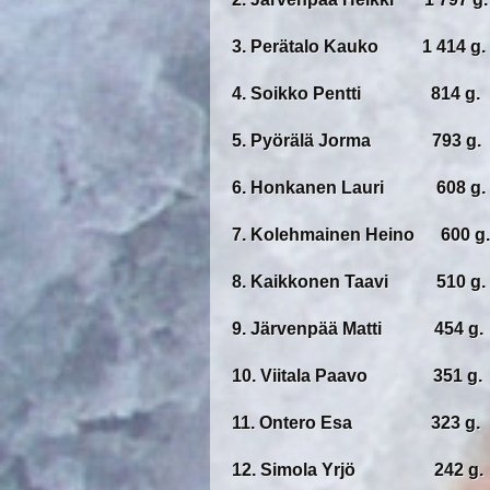
3. Perätalo Kauko 1 414 g.
4. Soikko Pentti 814 g.
5. Pyörälä Jorma 793 g.
6. Honkanen Lauri 608 g.
7. Kolehmainen Heino 600 g.
8. Kaikkonen Taavi 510 g.
9. Järvenpää Matti 454 g.
10. Viitala Paavo 351 g.
11. Ontero Esa 323 g.
12. Simola Yrjö 242 g.