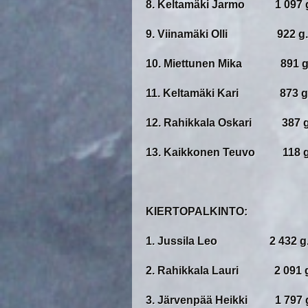
8. Keltamäki Jarmo 1 097 
9. Viinamäki Olli 922 g.
10. Miettunen Mika 891 g
11. Keltamäki Kari 873 g
12. Rahikkala Oskari 387 g
13. Kaikkonen Teuvo 118 g
KIERTOPALKINTO:
1. Jussila Leo 2 432 g
2. Rahikkala Lauri 2 091 g
3. Järvenpää Heikki 1 797 