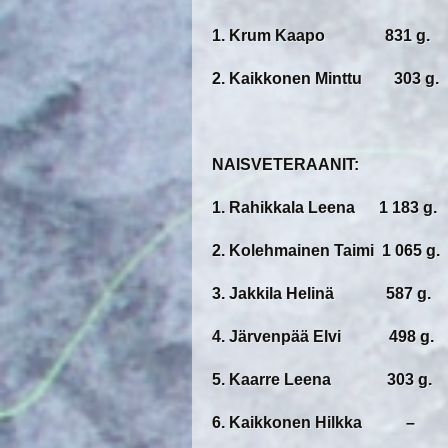
1. Krum Kaapo 831 g.
2. Kaikkonen Minttu 303 g.
NAISVETERAANIT:
1. Rahikkala Leena 1 183 g.
2. Kolehmainen Taimi 1 065 g.
3. Jakkila Helinä 587 g.
4. Järvenpää Elvi 498 g.
5. Kaarre Leena 303 g.
6. Kaikkonen Hilkka –