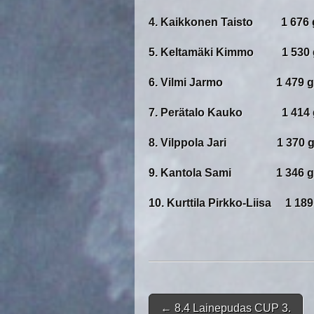
4. Kaikkonen Taisto 1 676 
5. Keltamäki Kimmo 1 530 
6. Vilmi Jarmo 1 479 g
7. Perätalo Kauko 1 414 
8. Vilppola Jari 1 370 g
9. Kantola Sami 1 346 g
10. Kurttila Pirkko-Liisa 1 189
Post navigation
←
8.4 Lainepudas CUP 3.