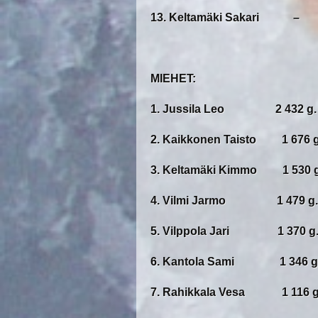
13. Keltamäki Sakari –
MIEHET:
1. Jussila Leo 2 432 g.
2. Kaikkonen Taisto 1 676 g
3. Keltamäki Kimmo 1 530 g
4. Vilmi Jarmo 1 479 g.
5. Vilppola Jari 1 370 g
6. Kantola Sami 1 346 g
7. Rahikkala Vesa 1 116 g