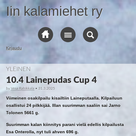
Iin kalamiehet ry
Kirjaudu
YLEINEN
10.4 Lainepudas Cup 4
by
Vesa Rahikkala
•
31.3.2025
Viimeinen osakilpailu kisailtiin Laineputaalla. Kilpailuun
osallistui 24 pilkkijää. Illan suurimman saaliin sai Jarno
Tolonen 5661 g.
Suurimman kalan kiinnitys parani vielä edellis kilpailusta
Esa Onterolla, nyt tuli ahven 696 g.