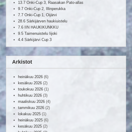
13.7 Onki-Cup 3, Raasakan Pato-allas
9.7 Onki-Cup 2, Illinperukka
7.7 Onki-Cup 1, Oijärvi
28.6 Särkijärven haukiuistelu
7.6 IIN HAUKIKUNKKU
9.5 Taimenuistelu Iijoki
4.4 Särkijärvi Cup 3
Arkistot
heinäkuu 2026
(6)
kesäkuu 2026
(2)
toukokuu 2026
(1)
huhtikuu 2026
(3)
maaliskuu 2026
(4)
tammikuu 2026
(2)
lokakuu 2025
(1)
heinäkuu 2025
(6)
kesäkuu 2025
(2)