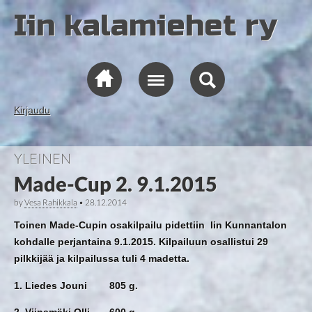
Iin kalamiehet ry
Kirjaudu
YLEINEN
Made-Cup 2. 9.1.2015
by
Vesa Rahikkala
•
28.12.2014
Toinen Made-Cupin osakilpailu pidettiin Iin Kunnantalon
kohdalle perjantaina 9.1.2015. Kilpailuun osallistui 29
pilkkijää ja kilpailussa tuli 4 madetta.
1. Liedes Jouni 805 g.
2. Viinamäki Olli 600 g.