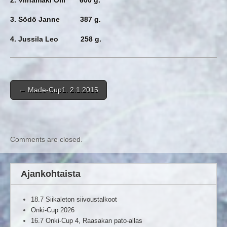
3. Södö Janne 387 g.
4. Jussila Leo 258 g.
Post navigation
←
Made-Cup1. 2.1.2015
Comments are closed.
Ajankohtaista
18.7 Siikaleton siivoustalkoot
Onki-Cup 2026
16.7 Onki-Cup 4, Raasakan pato-allas