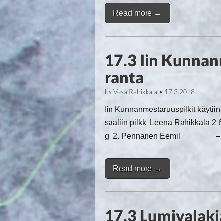
Read more →
17.3 Iin Kunnan
ranta
by
Vesa Rahikkala
•
17.3.2018
Iin Kunnanmestaruuspilkit käytii
saaliin pilkki Leena Rahikkal
g. 2. Pennanen Eemil 
Read more →
17.3 Lumivalaki