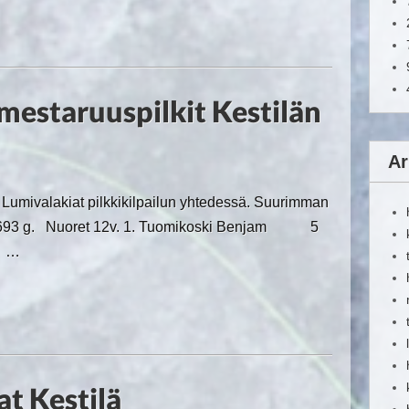
mestaruuspilkit Kestilän
Ar
n Lumivalakiat pilkkikilpailun yhtedessä. Suurimman
a 2 693 g. Nuoret 12v. 1. Tuomikoski Benjam 5
– …
at Kestilä