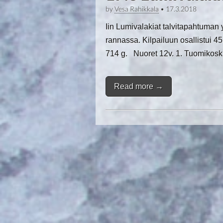
by
Vesa Rahikkala
•
17.3.2018
Iin Lumivalakiat talvitapahtuman yh
rannassa. Kilpailuun osallistui 4
714 g. Nuoret 12v. 1. Tuomi
Read more →