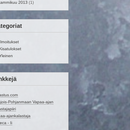
tammikuu 2013
(1)
tegoriat
Ilmoitukset
Kisatulokset
Yleinen
nkkejä
astus.com
jois-Pohjanmaan Vapaa-ajan
stajapiiri
aa-ajankalastaja
eca - Ii