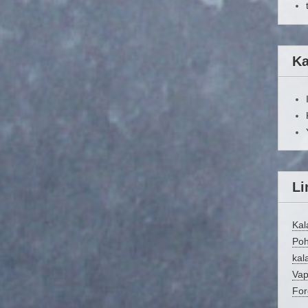
Ka
Li
Kal
Poh
kala
Vap
For