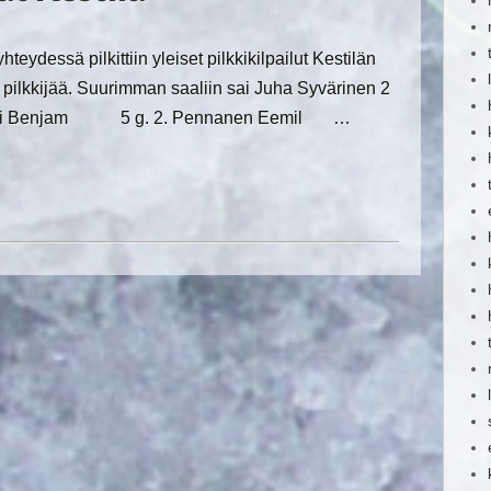
teydessä pilkittiin yleiset pilkkikilpailut Kestilän
5 pilkkijää. Suurimman saaliin sai Juha Syvärinen 2
koski Benjam 5 g. 2. Pennanen Eemil …