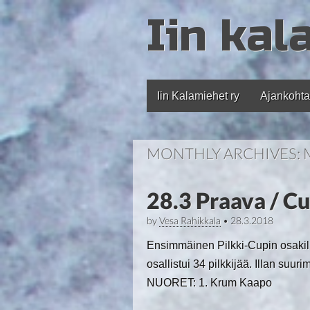
Iin kal
Iin Kalamiehet ry
Ajankohta
Main menu
MONTHLY ARCHIVES:
28.3 Praava / C
by
Vesa Rahikkala
•
28.3.2018
Ensimmäinen Pilkki-Cupin osakilpa
osallistui 34 pilkkijää. Illan suu
NUORET: 1. Krum Kaapo 30