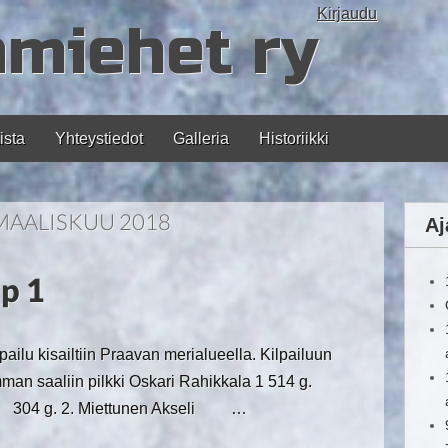
Kirjaudu
amiehet ry
ista
Yhteystiedot
Galleria
Historiikki
MAALISKUU 2018
Aj
up 1
ilu kisailtiin Praavan merialueella. Kilpailuun
rimman saaliin pilkki Oskari Rahikkala 1 514 g.
4 g. 2. Miettunen Akseli …