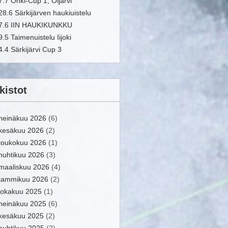
7.7 Onki-Cup 1, Oijärvi
28.6 Särkijärven haukiuistelu
7.6 IIN HAUKIKUNKKU
9.5 Taimenuistelu Iijoki
4.4 Särkijärvi Cup 3
kistot
heinäkuu 2026
(6)
kesäkuu 2026
(2)
toukokuu 2026
(1)
huhtikuu 2026
(3)
maaliskuu 2026
(4)
tammikuu 2026
(2)
lokakuu 2025
(1)
heinäkuu 2025
(6)
kesäkuu 2025
(2)