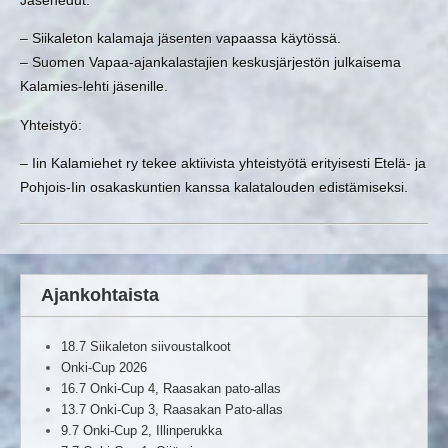
– Siikaleton kalamaja jäsenten vapaassa käytössä.
– Suomen Vapaa-ajankalastajien keskusjärjestön julkaisema
Kalamies-lehti jäsenille.
Yhteistyö:
– Iin Kalamiehet ry tekee aktiivista yhteistyötä erityisesti Etelä- ja
Pohjois-Iin osakaskuntien kanssa kalatalouden edistämiseksi.
Ajankohtaista
18.7 Siikaleton siivoustalkoot
Onki-Cup 2026
16.7 Onki-Cup 4, Raasakan pato-allas
13.7 Onki-Cup 3, Raasakan Pato-allas
9.7 Onki-Cup 2, Illinperukka