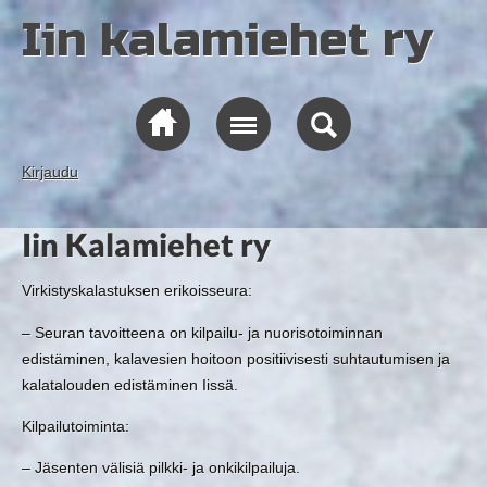
Iin kalamiehet ry
Kirjaudu
Iin Kalamiehet ry
Virkistyskalastuksen erikoisseura:
– Seuran tavoitteena on kilpailu- ja nuorisotoiminnan
edistäminen, kalavesien hoitoon positiivisesti suhtautumisen ja
kalatalouden edistäminen Iissä.
Kilpailutoiminta:
– Jäsenten välisiä pilkki- ja onkikilpailuja.