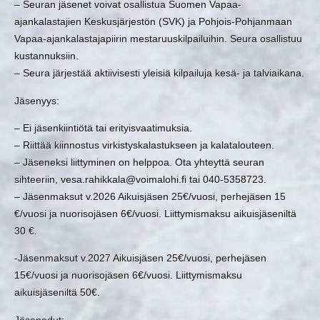
– Seuran jäsenet voivat osallistua Suomen Vapaa-
ajankalastajien Keskusjärjestön (SVK) ja Pohjois-Pohjanmaan
Vapaa-ajankalastajapiirin mestaruuskilpailuihin. Seura osallistuu
kustannuksiin.
– Seura järjestää aktiivisesti yleisiä kilpailuja kesä- ja talviaikana.
Jäsenyys:
– Ei jäsenkiintiötä tai erityisvaatimuksia.
– Riittää kiinnostus virkistyskalastukseen ja kalatalouteen.
– Jäseneksi liittyminen on helppoa. Ota yhteyttä seuran
sihteeriin, vesa.rahikkala@voimalohi.fi tai 040-5358723.
– Jäsenmaksut v.2026 Aikuisjäsen 25€/vuosi, perhejäsen 15
€/vuosi ja nuorisojäsen 6€/vuosi. Liittymismaksu aikuisjäseniltä
30 €.
-Jäsenmaksut v.2027 Aikuisjäsen 25€/vuosi, perhejäsen
15€/vuosi ja nuorisojäsen 6€/vuosi. Liittymismaksu
aikuisjäseniltä 50€.
Jäsenedut: