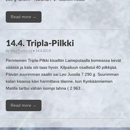
Read more →
14.4. Tripla-Pilkki
by
Vesa Rahikkala
•
14.4.2019
Perinteinen Tripla-Pilkki kisailtiin Laineputaalla komeassa kevät
säässä ja kala söi taas hyvin. Kilpailuun osallistui 40 pilkkijää.
Päivän suurimman saalin sai Leo Jussila 7 290 g. Suurimman
kalan kisassa kävi harmittava tilanne, kun Kynkäänniemen
Matilla tarttui vähän isompi lahna ( 2 963…
Read more →