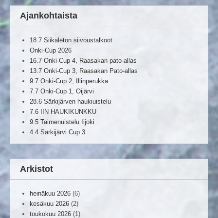
Ajankohtaista
18.7 Siikaleton siivoustalkoot
Onki-Cup 2026
16.7 Onki-Cup 4, Raasakan pato-allas
13.7 Onki-Cup 3, Raasakan Pato-allas
9.7 Onki-Cup 2, Illinperukka
7.7 Onki-Cup 1, Oijärvi
28.6 Särkijärven haukiuistelu
7.6 IIN HAUKIKUNKKU
9.5 Taimenuistelu Iijoki
4.4 Särkijärvi Cup 3
Arkistot
heinäkuu 2026
(6)
kesäkuu 2026
(2)
toukokuu 2026
(1)