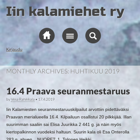
Iin kalamiehet ry
Kirjaudu
MONTHLY ARCHIVES:
HUHTIKUU 2019
16.4 Praava seuranmestaruus
by
Vesa Rahikkala
•
17.4.2019
Iin Kalamiesten seuranmestaruuskilpailut arvottiin pidettäväksi
Praavan merialueella 16.4. Kilpailuun osallistui 20 pilkkijää. Illan
suurimman saaliin sai Elisa Juurikka 2 441 g. ja näin myös
kiertopalkinnon vuodeksi haltuun. Suurin kala oli Esa Onterolla
283 g. ahven. NUORET: 1. Tolonen Heikki …