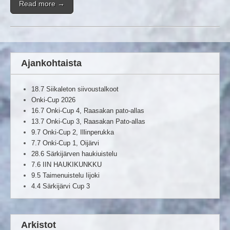
Read more →
Ajankohtaista
18.7 Siikaleton siivoustalkoot
Onki-Cup 2026
16.7 Onki-Cup 4, Raasakan pato-allas
13.7 Onki-Cup 3, Raasakan Pato-allas
9.7 Onki-Cup 2, Illinperukka
7.7 Onki-Cup 1, Oijärvi
28.6 Särkijärven haukiuistelu
7.6 IIN HAUKIKUNKKU
9.5 Taimenuistelu Iijoki
4.4 Särkijärvi Cup 3
Arkistot