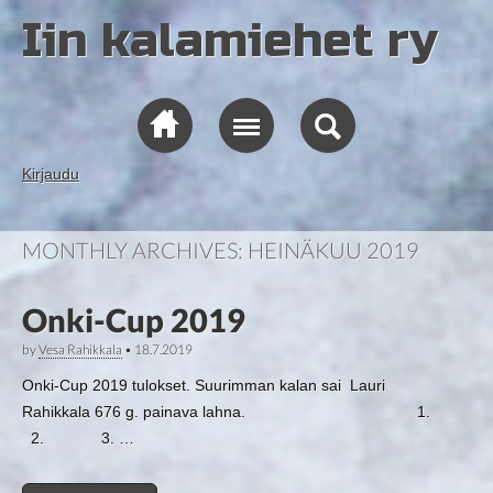
Iin kalamiehet ry
Kirjaudu
MONTHLY ARCHIVES:
HEINÄKUU 2019
Onki-Cup 2019
by
Vesa Rahikkala
•
18.7.2019
Onki-Cup 2019 tulokset. Suurimman kalan sai Lauri
Rahikkala 676 g. painava lahna. 1.
2. 3. …