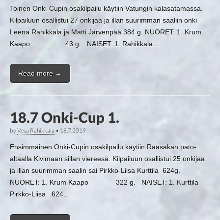
Toinen Onki-Cupin osakilpailu käytiin Vatungin kalasatamassa.
Kilpailuun osallistui 27 onkijaa ja illan suurimman saaliin onki
Leena Rahikkala ja Matti Järvenpää 384 g. NUORET: 1. Krum
Kaapo 43 g. NAISET: 1. Rahikkala…
Read more →
18.7 Onki-Cup 1.
by
Vesa Rahikkala
•
18.7.2019
Ensimmäinen Onki-Cupin osakilpailu käytiin Raasakan pato-
altaalla Kivimaan sillan viereesä. Kilpailuun osallistui 25 onkijaa
ja illan suurimman saalin sai Pirkko-Liisa Kurttila 624g.
NUORET: 1. Krum Kaapo 322 g. NAISET: 1. Kurttila
Pirkko-Liisa 624…