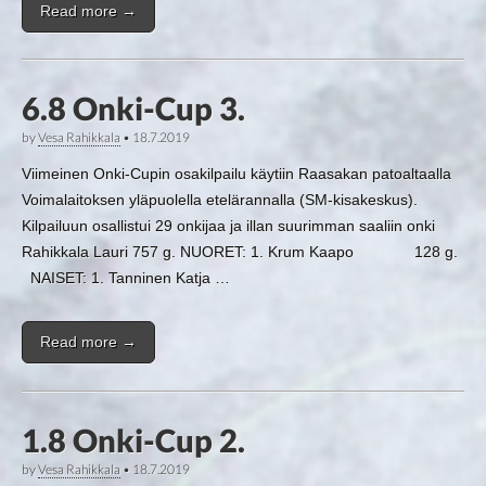
Read more →
6.8 Onki-Cup 3.
by
Vesa Rahikkala
•
18.7.2019
Viimeinen Onki-Cupin osakilpailu käytiin Raasakan patoaltaalla
Voimalaitoksen yläpuolella etelärannalla (SM-kisakeskus).
Kilpailuun osallistui 29 onkijaa ja illan suurimman saaliin onki
Rahikkala Lauri 757 g. NUORET: 1. Krum Kaapo 128 g.
NAISET: 1. Tanninen Katja …
Read more →
1.8 Onki-Cup 2.
by
Vesa Rahikkala
•
18.7.2019