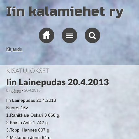
Iin kalamiehet ry
Kirjaudu
KISATULOKSET
Iin Lainepudas 20.4.2013
by
admin
•
20.4.2013
Iin Lainepudas 20.4.2013
Nuoret 16v:
1.Rahikkala Oskari 3 868 g.
2.Kaisto Antti 1 742 g.
3.Toppi Hannes 607 g.
4.Mikkonen Jenni 64 g.