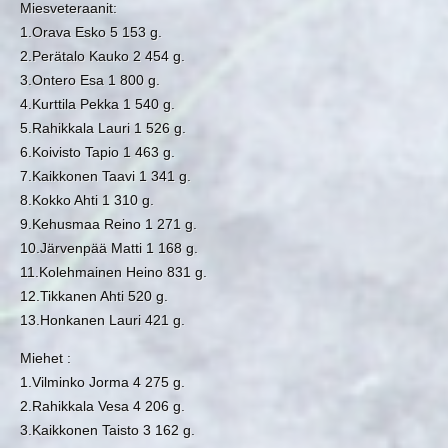
Miesveteraanit:
1.Orava Esko 5 153 g.
2.Perätalo Kauko 2 454 g.
3.Ontero Esa 1 800 g.
4.Kurttila Pekka 1 540 g.
5.Rahikkala Lauri 1 526 g.
6.Koivisto Tapio 1 463 g.
7.Kaikkonen Taavi 1 341 g.
8.Kokko Ahti 1 310 g.
9.Kehusmaa Reino 1 271 g.
10.Järvenpää Matti 1 168 g.
11.Kolehmainen Heino 831 g.
12.Tikkanen Ahti 520 g.
13.Honkanen Lauri 421 g.
Miehet :
1.Vilminko Jorma 4 275 g.
2.Rahikkala Vesa 4 206 g.
3.Kaikkonen Taisto 3 162 g.