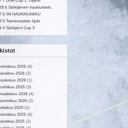
7.7 Onki-Cup 1, Oijärvi
28.6 Särkijärven haukiuistelu
7.6 IIN HAUKIKUNKKU
9.5 Taimenuistelu Iijoki
4.4 Särkijärvi Cup 3
kistot
heinäkuu 2026
(6)
kesäkuu 2026
(2)
toukokuu 2026
(1)
huhtikuu 2026
(3)
maaliskuu 2026
(4)
tammikuu 2026
(2)
lokakuu 2025
(1)
heinäkuu 2025
(6)
kesäkuu 2025
(2)