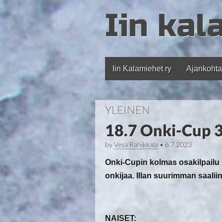
Iin kal
Iin Kalamiehet ry
Ajankohta
Main menu
YLEINEN
18.7 Onki-Cup 3.
by
Vesa Rahikkala
•
6.7.2023
Onki-Cupin kolmas osakilpailu kis
onkijaa. Illan suurimman saalii
NAISET: