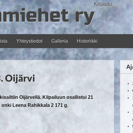
Kirjaudu
amiehet ry
ista
Yhteystiedot
Galleria
Historiikki
Aj
 Oijärvi
ailtiin Oijärvellä. Kilpailuun osallistui 21
n onki Leena Rahikkala 2 171 g.