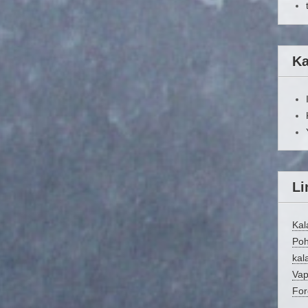
Ka
Li
Kal
Poh
kala
Vap
For