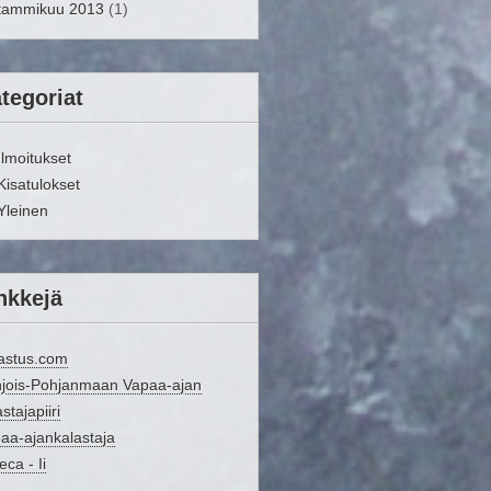
tammikuu 2013
(1)
tegoriat
Ilmoitukset
Kisatulokset
Yleinen
nkkejä
astus.com
jois-Pohjanmaan Vapaa-ajan
stajapiiri
aa-ajankalastaja
eca - Ii