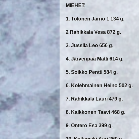
MIEHET:
1. Tolonen Jarno 1 134 g.
2 Rahikkala Vesa 872 g.
3. Jussila Leo 656 g.
4. Järvenpää Matti 614 g.
5. Soikko Pentti 584 g.
6. Kolehmainen Heino 502 g.
7. Rahikkala Lauri 479 g.
8. Kaikkonen Taavi 468 g.
9. Ontero Esa 399 g.
10. Keltamäki Kari 260 g.