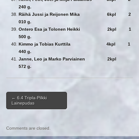
240 g.
Räihä Jussi ja Reijonen Mika 6kpl 2
010 g.
Ontero Esa ja Tolonen Heikki 2kpl 1
500 g.
Kimmo ja Tobias Kurttila 4kpl 1
440 g.
Janne, Leo ja Marko Parviainen 2kpl
572 g.
Post navigation
←
6.4 Tripla-Pilkki
Lainepudas
Comments are closed.