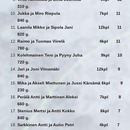
310 g.
Jukka ja Miro Riepula 7kpl 11
840 g.
Laanila Mikko ja Sipola Jani 12kpl 11
820 g.
Raimo ja Tuomas Viirelä 4kpl 11
780 g.
Kolehmainen Tero ja Pyyny Juha 9kpl 10
720 g.
Jari ja Joni Viinamäki 12kpl 9
840 g.
Mika ja Akseli Miettunen ja Jussi Kärsämä 6kpl 9
230 g.
Perälä Antti ja Marttinen Aleksi 7kpl 8
660 g.
Stenius Mertsi ja Antti Kokko 6kpl 7
840 g.
Sarkkinen Antti ja Autio Petri 4kpl 7