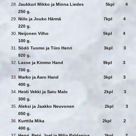
Jaukkuri Mikko ja Minna Liedes 5kpl 4
250 g.
Niilo ja Jouko Härmä 7kpl 4
220 g.
Neijonen Vilho 5kpl 4
100 g.
Södö Tuomo ja Tiiro Henri 3kpl 3
920 g.
Lasse ja Kimmo Hand 9kpl 3
700 g.
Marko ja Aaro Hand 3kpl 3
400 g.
Heidi Vekki ja Satu Malo 2kpl 3
300 g.
Aleksi ja Jaakko Neuvonen 2kpl 3
050 g.
Kurttila Mika 2kpl 2
400 g.
Henri, Petri, Joel ja Milja Paldanius 3kpl 2