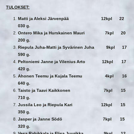
TULOKSET:
Matti ja Aleksi Järvenpää 12kpl 22
030 g.
Ontero Mika ja Hurskainen Mauri 7kpl 20
200 g.
Riepula Juha-Matti ja Syvärinen Juha 9kpl 17
590 g.
Peltoniemi Janne ja Vilenius Arto 12kpl 17
420 g.
Ahonen Teemu ja Kujala Teemu 4kpl 16
640 g.
Taisto ja Taavi Kaikkonen 7kpl 15
710 g.
Jussila Leo ja Riepula Kari 12kpl 15
350 g.
Jasper ja Janne Södö 7kpl 15
320 g.
Vesa Rahikkala ja Elisa Juurikka 9kpl 12