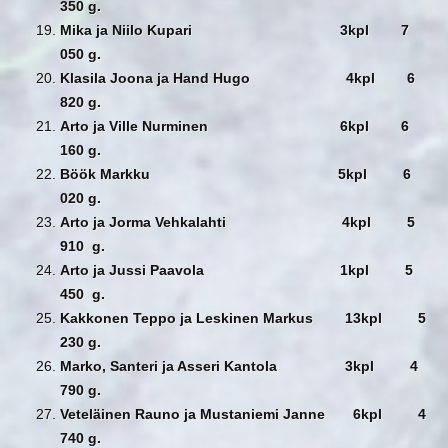
350 g.
Mika ja Niilo Kupari 3kpl 7
050 g.
Klasila Joona ja Hand Hugo 4kpl 6
820 g.
Arto ja Ville Nurminen 6kpl 6
160 g.
Böök Markku 5kpl 6
020 g.
Arto ja Jorma Vehkalahti 4kpl 5
910 g.
Arto ja Jussi Paavola 1kpl 5
450 g.
Kakkonen Teppo ja Leskinen Markus 13kpl 5
230 g.
Marko, Santeri ja Asseri Kantola 3kpl 4
790 g.
Veteläinen Rauno ja Mustaniemi Janne 6kpl 4
740 g.