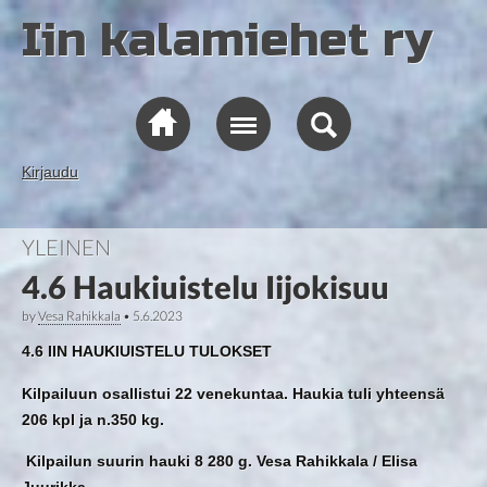
Iin kalamiehet ry
Kirjaudu
YLEINEN
4.6 Haukiuistelu Iijokisuu
by
Vesa Rahikkala
•
5.6.2023
4.6 IIN HAUKIUISTELU TULOKSET
Kilpailuun osallistui 22 venekuntaa. Haukia tuli yhteensä
206 kpl ja n.350 kg.
Kilpailun suurin hauki 8 280 g. Vesa Rahikkala / Elisa
Juurikka.