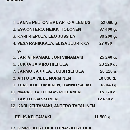
JANNE PELTONIEMI, ARTO VILENIUS 52 080 g.
ESA ONTERO, HEIKKI TOLONEN 37 400 g.
KARI RIEPULA, LEO JUSSILA 30 200 g.
VESA RAHIKKALA, ELISA JUURIKKA 27 030
g.
JARI VIINAMÄKI, JONI VIINAMÄKI 25 240 g.
JUKKA JA MIRO RIEPULA 23 120 g.
JARMO JAKKILA, JUSSI RIEPULA 20 110 g.
ARTO JA VILLE NURMINEN 18 090 g.
TERO KOLEHMAINEN, HANNU SALMI 18 040 g.
MARKO JA TUOMAS MOILANEN 15 120 g.
TAISTO KAIKKONEN 12 630 g.
KARI KELTAMÄKI, ANTERO TAPALINEN
EELIS KELTAMÄKI 11 580 g.
KIMMO KURTTILA,TOPIAS KURTTILA