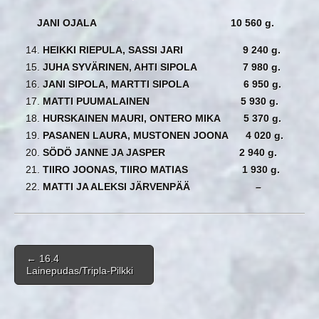
JANI OJALA 10 560 g.
HEIKKI RIEPULA, SASSI JARI 9 240 g.
JUHA SYVÄRINEN, AHTI SIPOLA 7 980 g.
JANI SIPOLA, MARTTI SIPOLA 6 950 g.
MATTI PUUMALAINEN 5 930 g.
HURSKAINEN MAURI, ONTERO MIKA 5 370 g.
PASANEN LAURA, MUSTONEN JOONA 4 020 g.
SÖDÖ JANNE JA JASPER 2 940 g.
TIIRO JOONAS, TIIRO MATIAS 1 930 g.
MATTI JA ALEKSI JÄRVENPÄÄ –
Post navigation
←
16.4
Lainepudas/Tripla-Pilkki