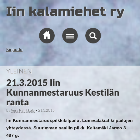
Iin kalamiehet ry
Kirjaudu
YLEINEN
21.3.2015 Iin
Kunnanmestaruus Kestilän
ranta
by
Vesa Rahikkala
•
21.3.2015
Iin Kunnanmestaruuspilkkikilpailut Lumivalakiat kilpailujen
yhteydessä. Suurimman saaliin pilkki Keltamäki Jarmo 3
497 g.