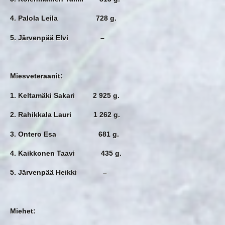
4. Palola Leila 728 g.
5. Järvenpää Elvi –
Miesveteraanit:
1. Keltamäki Sakari 2 925 g.
2. Rahikkala Lauri 1 262 g.
3. Ontero Esa 681 g.
4. Kaikkonen Taavi 435 g.
5. Järvenpää Heikki –
Miehet: