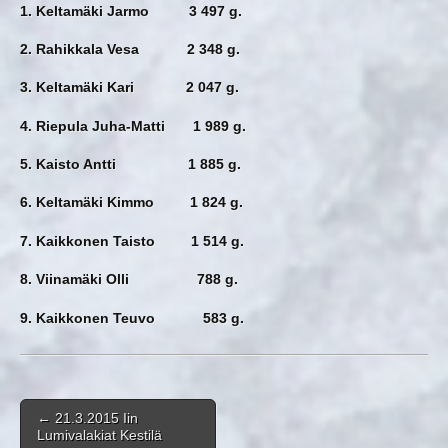
1. Keltamäki Jarmo 3 497 g.
2. Rahikkala Vesa 2 348 g.
3. Keltamäki Kari 2 047 g.
4. Riepula Juha-Matti 1 989 g.
5. Kaisto Antti 1 885 g.
6. Keltamäki Kimmo 1 824 g.
7. Kaikkonen Taisto 1 514 g.
8. Viinamäki Olli 788 g.
9. Kaikkonen Teuvo 583 g.
Post navigation
←
21.3.2015 Iin
Lumivalakiat Kestilä