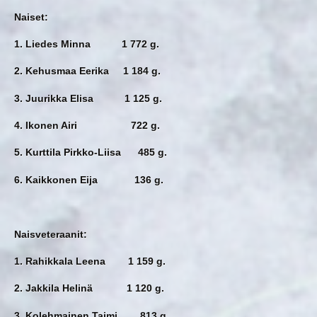
Naiset:
1. Liedes Minna 1 772 g.
2. Kehusmaa Eerika 1 184 g.
3. Juurikka Elisa 1 125 g.
4. Ikonen Airi 722 g.
5. Kurttila Pirkko-Liisa 485 g.
6. Kaikkonen Eija 136 g.
Naisveteraanit:
1. Rahikkala Leena 1 159 g.
2. Jakkila Helinä 1 120 g.
3. Kolehmainen Taimi 813 g.